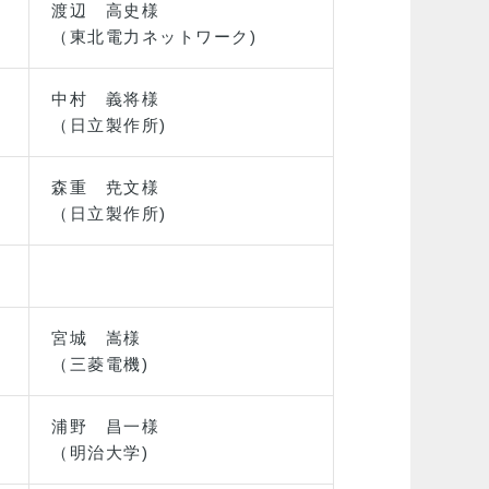
渡辺 高史様
（東北電力ネットワーク)
中村 義将様
（日立製作所)
森重 尭文様
（日立製作所)
宮城 嵩様
（三菱電機)
浦野 昌一様
（明治大学)