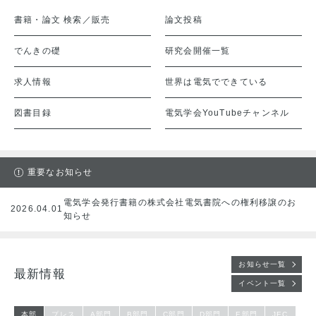
書籍・論文 検索／販売
論文投稿
でんきの礎
研究会開催一覧
求人情報
世界は電気でできている
図書目録
電気学会YouTubeチャンネル
重要なお知らせ
電気学会発行書籍の株式会社電気書院への権利移譲のお
2026.04.01
知らせ
お知らせ一覧
最新情報
イベント一覧
本部
プレス
A部門
B部門
C部門
D部門
E部門
JEC