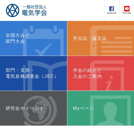
facebook
YouTube
全国大会と
学会誌・論文誌
部門大会
部門・支部・
学会の紹介と
電気規格調査会（JEC）
入会のご案内
研究会やイベント
Myページ