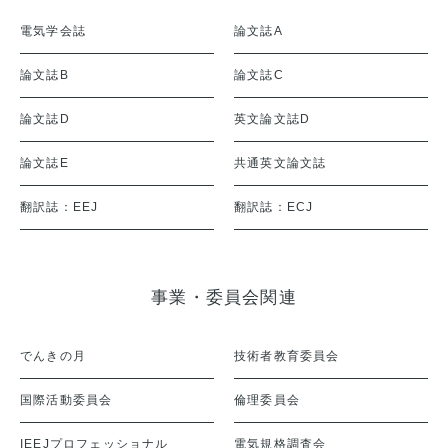
電気学会誌
論文誌A
論文誌B
論文誌C
論文誌D
英文論文誌D
論文誌E
共通英文論文誌
翻訳誌：EEJ
翻訳誌：ECJ
事業・委員会関連
でんきの月
技術者教育委員会
国際活動委員会
倫理委員会
IEEJプロフェッショナル
電気規格調査会