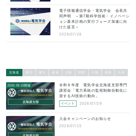
電子情報通信学会・電気学会 会長共
同声明 ～第7期科学技術・イノベーシ
ョン基本計画の実行フェーズ加速に向
けた提言～
2026/07/28
北海道
東北
東京
東海
北陸
関西
中国
四国
九州
ご
令和８年度 電気学会北海道支部専門
2026.09.10開催
20
ニ
講習会「電力系統の監視制御自動化に
州
資するAI技術の動向」
2026/07/29
イベント
ご
入会キャンペーンのお知らせ
2026/07/15