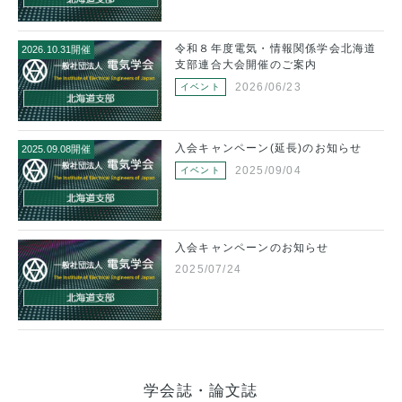
ご
令和８年度電気・情報関係学会北海道
2026.10.31開催
支部連合大会開催のご案内
】
2026/06/23
イベント
っ
～
御～
入会キャンペーン(延長)のお知らせ
2025.09.08開催
2025/09/04
イベント
会
入会キャンペーンのお知らせ
20
2025/07/24
い
ンデ
学会誌・論文誌