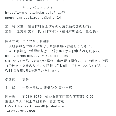
キャンパスマップ：
https://www.eng.tohoku.ac.jp/map/?
menu=campus&area=d&build=14
講 演 演題 「磁性材料およびその応用製品の開発動向」
講師 諏訪部 繁和 氏（日本ボンド磁性材料協会 副会長）
開催方式 ハイブリッド開催
・現地参加をご希望の方は，直接会場へお越しください。
・WEB参加をご希望の方は，下記URLからお申込みください。
https://forms.gle/aZvoMj53xJHTjqqB9
URLからお申込みできない場合，事務局（問合先）まで氏名，所属
（学校名・会社名など）を記載しE-Mailにてお申し込みください。
WEB参加用URLを返信いたします。
参加費 無料
主 催 一般社団法人 電気学会 東北支部
問合先 〒980-8579 仙台市青葉区荒巻字青葉6-6-05
東北大学大学院工学研究科 青木 英恵
E-Mail: hanae.kijima.d8@tohoku.ac.jp
Tel:022-795-7059