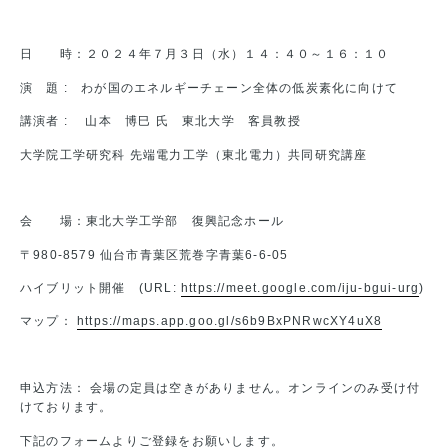
日 時：２０２４年７月３日（水）１４：４０～１６：１０
演 題 : わが国のエネルギーチェーン全体の低炭素化に向けて
講演者 : 山本 博巳 氏 東北大学 客員教授
大学院工学研究科 先端電力工学（東北電力）共同研究講座
会 場：東北大学工学部 復興記念ホール
〒980-8579 仙台市青葉区荒巻字青葉6-6-05
ハイブリット開催 (URL:
https://meet.google.com/iju-bgui-urg
)
マップ：
https://maps.app.goo.gl/s6b9BxPNRwcXY4uX8
申込方法： 会場の定員は空きがありません。オンラインのみ受け付
けております。
下記のフォームよりご登録をお願いします。