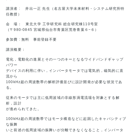
講演者 : 井出一正 先生（名古屋大学未来材料・システム研究所特
任教授）
会 場： 東北大学 工学研究科 総合研究棟110号室
（〒980-0845 宮城県仙台市青葉区荒巻青葉６−６）
参加費 : 無料 事前登録不要
講演概要：
電化，電動化の進展とその一つのキーとなるワイドバンドギャップ
パワー
デバイスの利用に伴い，インバータモータでは電気的，磁気的に直
流から
100kHz超の周波数帯の解析評価並びに設計開発が必要な状況であ
る。
従来のモータでは主に低周波域の非線形渦電流場を対象とする解
析，設計
が進められてきた。
100kHz超の周波数帯ではモータ構造などに起因したキャパシティブ
な振舞
いと前述の低周波域の振舞いが分離できなくなること，インバータ