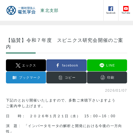
東北支部
facebook
YouTube
【協賛】令和７年度 スピニクス研究会開催のご案
内
エックス
facebook
LINE
ブックマーク
コピー
印刷
2026/01/07
下記のとおり開催いたしますので、多数ご来聴下さいますよう
ご案内申し上げます。
日 時： ２０２６年１月２１日（水） 15：00～16：00
演 題 : 「インバータモータの解析と開発における今後の一方向
性」