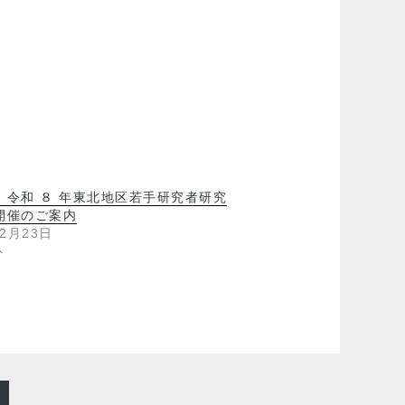
】令和 ８ 年東北地区若手研究者研究
開催のご案内
年2月23日
ト