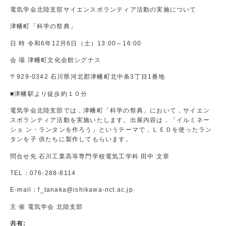
電気学会北陸支部サイエンスボランティア活動の実施について
津幡町「科学の祭典」
日 時 令和6年12月6日（土）13:00～16:00
会 場 津幡町文化会館シグナス
〒929-0342 石川県河北郡津幡町北中条3丁目1番地
■津幡駅より徒歩約１０分
電気学会北陸支部では，津幡町「科学の祭典」において，サイエン
スボランティア活動を実施いたします。出展内容は，「イルミネー
ショ ン・ランタンを作ろう」というテーマで，ＬＥＤを使ったラン
タンを子 供たちに製作してもらいます。
問合せ先 石川工業高等専門学校電気工学科 田中 文章
TEL：076-288-8114
E-mail：f_tanaka@ishikawa-nct.ac.jp
主 催 電気学会 北陸支部
共有: