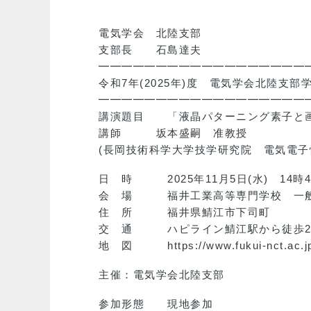
電気学会 北陸支部
支部長 石島達夫
━━━━━━━━━━━━━━━━━━
令和7年(2025年)度 電気学会北陸支部学
━━━━━━━━━━━━━━━━━━
講演題目 「液晶パターニング素子と
講師 坂本盛嗣 准教授
(長岡技術科学大学技学研究院 電気電子
日 時 2025年11月5日(水) 14時4
会 場 福井工業高等専門学校 一般棟３
住 所 福井県鯖江市下司町
交 通 ハピライン鯖江駅から徒歩25
地 図 https://www.fukui-nct.ac.jp/i
主催：電気学会北陸支部
参加形態 現地参加