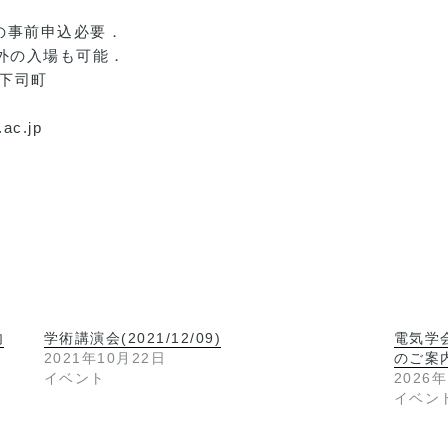
の事前申込必要．
外の入場も可能．
市下司町
ac.jp
内
学術講演会(2021/12/09)
電気学会
2021年10月22日
のご案
イベント
2026
イベン