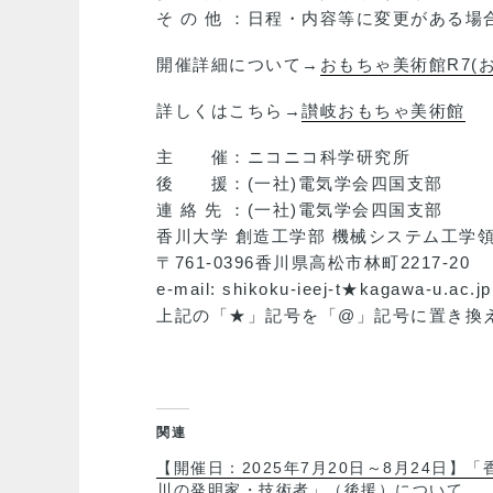
そ の 他 ：日程・内容等に変更がある
開催詳細について→
おもちゃ美術館R7(
詳しくはこちら→
讃岐おもちゃ美術館
主 催：ニコニコ科学研究所
後 援：(一社)電気学会四国支部
連 絡 先 ：(一社)電気学会四国支部
香川大学 創造工学部 機械システム工学領
〒761-0396香川県高松市林町2217-20
e-mail: shikoku-ieej-t★kagawa-u.ac.jp
上記の「★」記号を「@」記号に置き換
関連
【開催日：2025年7月20日～8月24日】「
川の発明家・技術者」（後援）について