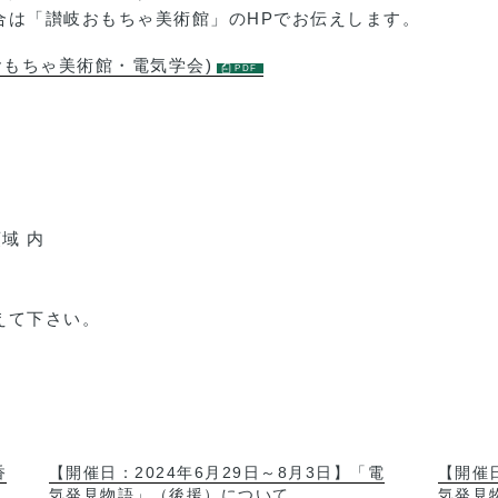
場合は「讃岐おもちゃ美術館」のHPでお伝えします。
おもちゃ美術館・電気学会)
域 内
えて下さい。
香
【開催日：2024年6月29日～8月3日】「電
【開催日
気発見物語」（後援）について
気発見