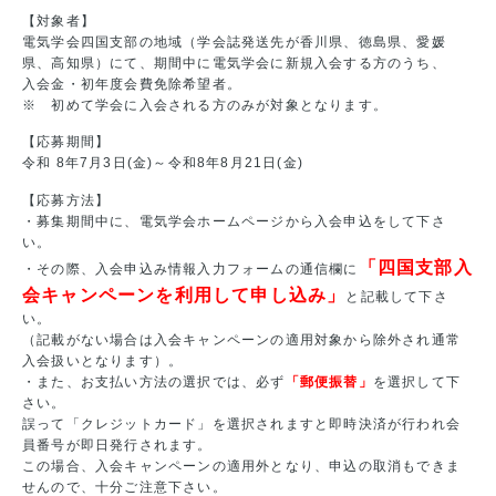
【対象者】
電気学会四国支部の地域（学会誌発送先が香川県、徳島県、愛媛
県、高知県）にて、期間中に電気学会に新規入会する方のうち、
入会金・初年度会費免除希望者。
※ 初めて学会に入会される方のみが対象となります。
【応募期間】
令和 8年7月3日(金)～令和8年8月21日(金)
【応募方法】
・募集期間中に、電気学会ホームページから入会申込をして下さ
い。
「四国支部入
・その際、入会申込み情報入力フォームの通信欄に
会キャンペーンを利用して申し込み」
と記載して下さ
い。
（記載がない場合は入会キャンペーンの適用対象から除外され通常
入会扱いとなります）。
・また、お支払い方法の選択では、必ず
「郵便振替」
を選択して下
さい。
誤って「クレジットカード」を選択されますと即時決済が行われ会
員番号が即日発行されます。
この場合、入会キャンペーンの適用外となり、申込の取消もできま
せんので、十分ご注意下さい。