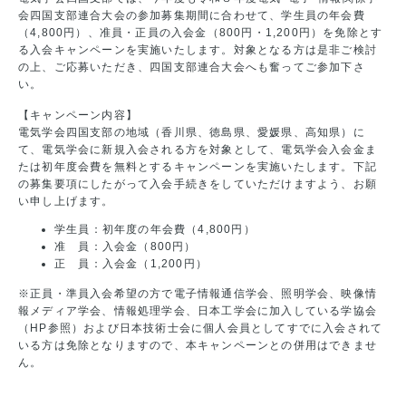
会四国支部連合大会の参加募集期間に合わせて、学生員の年会費
（4,800円）、准員・正員の入会金（800円・1,200円）を免除とす
る入会キャンペーンを実施いたします。対象となる方は是非ご検討
の上、ご応募いただき、四国支部連合大会へも奮ってご参加下さ
い。
【キャンペーン内容】
電気学会四国支部の地域（香川県、徳島県、愛媛県、高知県）に
て、電気学会に新規入会される方を対象として、電気学会入会金ま
たは初年度会費を無料とするキャンペーンを実施いたします。下記
の募集要項にしたがって入会手続きをしていただけますよう、お願
い申し上げます。
学生員：初年度の年会費（4,800円）
准 員：入会金（800円）
正 員：入会金（1,200円）
※正員・準員入会希望の方で電子情報通信学会、照明学会、映像情
報メディア学会、情報処理学会、日本工学会に加入している学協会
（HP参照）および日本技術士会に個人会員としてすでに入会されて
いる方は免除となりますので、本キャンペーンとの併用はできませ
ん。