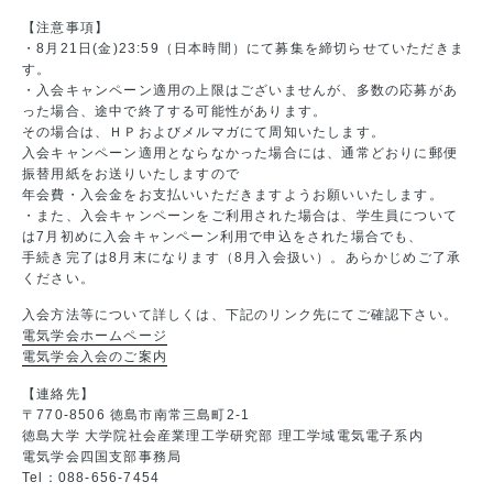
【注意事項】
・8月21日(金)23:59（日本時間）にて募集を締切らせていただきま
す。
・入会キャンペーン適用の上限はございませんが、多数の応募があ
った場合、途中で終了する可能性があります。
その場合は、ＨＰおよびメルマガにて周知いたします。
入会キャンペーン適用とならなかった場合には、通常どおりに郵便
振替用紙をお送りいたしますので
年会費・入会金をお支払いいただきますようお願いいたします。
・また、入会キャンペーンをご利用された場合は、学生員について
は7月初めに入会キャンペーン利用で申込をされた場合でも、
手続き完了は8月末になります（8月入会扱い）。あらかじめご了承
ください。
入会方法等について詳しくは、下記のリンク先にてご確認下さい。
電気学会ホームページ
電気学会入会のご案内
【連絡先】
〒770-8506 徳島市南常三島町2-1
徳島大学 大学院社会産業理工学研究部 理工学域電気電子系内
電気学会四国支部事務局
Tel：088-656-7454