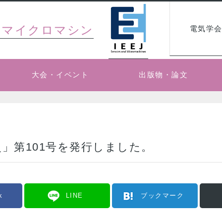
・マイクロマシン
電気学会
大会・イベント
出版物・論文
」第101号を発行しました。
k
LINE
ブックマーク