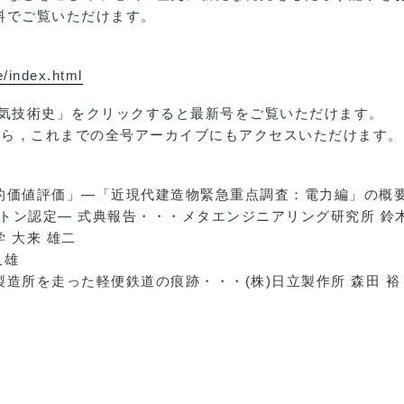
料でご覧いただけます。
e/index.html
電気技術史」をクリックすると最新号をご覧いただけます。
前」から，これまでの全号アーカイブにもアクセスいただけます。
的価値評価」—「近現代建造物緊急重点調査：電力編」の概要
ストン認定— 式典報告・・・メタエンジニアリング研究所 鈴木
 大来 雄二
久雄
製造所を走った軽便鉄道の痕跡・・・(株)日立製作所 森田 裕