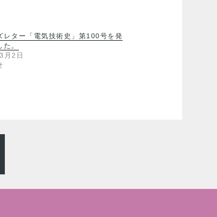
ズレター「電気技術史」第100号を発
した。
年3月2日
せ