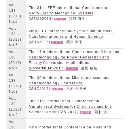
Vol.
The 31st IEEE International Conference on
138
Micro Electro Mechanical Systems
(2018),
(MEMS2018)
猪股 直生
No.6
Vol.
28th IEEE International Symposium on Micro-
138
NanoMechatronics and Human Science
(2018),
(MHS2017)
櫻井 淳平
No.5
Vol.
The 17th International Conference on Micro and
138
Nanotechnology for Power Generation and
(2018),
Energy Conversion Applications
No.4
(PowerMEMS2017)
溝尻 瑞枝
Vol.
The 30th International Microprocesses and
138
Nanotechnology Conference
(2018),
(MNC2017)
名村 今日子
No.3
Vol.
The 21st International Conference on
138
Miniaturized Systems for Chemistry and Life
(2018),
Sciences (MicroTAS 2017)
殿村 渉
No.2
Vol.
138
43th International Conference on Micro and