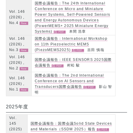
国際会議報告：The 24th International
Conference on Micro and Miniature
Vol. 146
Power Systems, Self-Powered Sensors
(2026) ,
and Energy Autonomous Devices
No.4
(PowerMEMS+ 2025 Miniature Energy
Systems)
本間 浩章
Vol. 146
国際会議報告：International Workshop
(2026) ,
on 11th Piezoelectric MEMS
No.3
(PiezoMEMS2025)
吉田 慎哉
Vol. 146
国際会議報告：IEEE SENSORS 2025国際
(2026) ,
会議報告
村松 駿
No.2
国際会議報告：The 2nd International
Vol. 146
Conference on AI Sensors and
(2026) ,
Transducers国際会議報告
影山 智
No.1
明
2025年度
Vol.
145
国際会議報告：国際会議Solid State Devices
(2025)
and Materials（SSDM 2025）報告