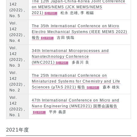
The 12th Japan-China-Korea Joint Conference
142
on MEMS/NEMS (JCK MEMS/NEMS
(2022) ,
2021)
松永 忠雄, 李 相錫
No. 5
Vol.
The 35th International Conference on Micro
142
Electro Mechanical Systems (IEEE MEMS 2022)
(2022) ,
報告
吉田 慎哉
No. 4
Vol.
34th International Microprocesses and
142
Nanotechnology Conference
(2022) ,
(MNC2021)
多喜川 良
No. 3
Vol.
The 25th International Conference on
142
Miniaturized Systems for Chemistry and Life
(2022) ,
Sciences (μTAS 2021) 報告
森本 雄矢
No. 2
Vol.
47th International Conference on Micro and
142
Nano Engineering (MNE2021) 国際会議報告
(2022) ,
平井 義彦
No. 1
2021年度