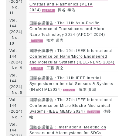
(2024)
Crystals and Plasmonics (META
, No.
2024)
岡谷 泰佑
11
Vol.
国際会議報告：The 11th Asia-Pacific
144
Conference of Transducers and Micro-
(2024)
Nano Technology 2024 (APCOT 2024)
, No.
橋本 道尚
10
Vol.
国際会議報告：The 19th IEEE International
144
Conference on Nano/Micro Engineered
(2024)
and Molecular Systems (IEEE-NEMS 2024)
, No. 9
工藤 寛之
Vol.
国際会議報告：The 11th IEEE Inertial
144
Symposium on Inertial Sensors & Systems
(2024)
(INERTIAL2024)
塚本 貴城
, No. 8
Vol.
国際会議報告：The 37th IEEE International
144
Conference on Micro Electro Mechanical
(2024)
Systems (IEEE MEMS 2024)
佐藤
, No. 7
峻
Vol.
国際会議報告：International Meeting on
144
Sensors and Microsystems for SDGs