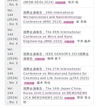
(2024)
(IMSM-SDGs 2024)
池沢 聡
, No. 6
Vol.
国際会議報告：36th International
144
Microprocesses and Nanotechnology
(2024)
Conference (MNC 2023)
崔 容俊
, No. 5
Vol.
国際会議報告：The 49th International
144
Conference on Micro and Nano
(2024)
Engineering (MNE 2023)
平井 義和
, No. 4
Vol.
144
国際会議報告：IEEE SENSORS 2023国際会
(2024)
議報告
鶴岡 典子
, No. 3
Vol.
国際会議報告：The 27th International
144
Conference on Miniaturized Systems for
(2024)
Chemistry and Life Sciences (μTAS 2023)
, No. 2
藤本 和也
Vol.
国際会議報告：The 14th Japan-China-
144
Korea Joint Conference on MEMS/NEMS
(2024)
(JCK MEMS/NEMS 2023)
野田 堅太
, No. 1
郎