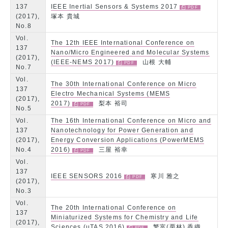
137
IEEE Inertial Sensors & Systems 2017
(2017),
塚本 貴城
No.8
Vol.
The 12th IEEE International Conference on
137
Nano/Micro Engineered and Molecular Systems
(2017),
(IEEE-NEMS 2017)
山根 大輔
No.7
Vol.
The 30th International Conference on Micro
137
Electro Mechanical Systems (MEMS
(2017),
2017)
梨本 裕司
No.5
Vol.
The 16th International Conference on Micro and
137
Nanotechnology for Power Generation and
(2017),
Energy Conversion Applications (PowerMEMS
No.4
2016)
三屋 裕幸
Vol.
137
IEEE SENSORS 2016
寒川 雅之
(2017),
No.3
Vol.
The 20th International Conference on
137
Miniaturized Systems for Chemistry and Life
(2017),
Sciences (µTAS 2016)
繁富(栗林) 香織