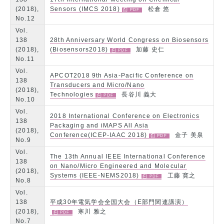
(2018),
Sensors (IMCS 2018)
松倉 悠
No.12
Vol.
138
28th Anniversary World Congress on Biosensors
(2018),
(Biosensors2018)
加藤 史仁
No.11
Vol.
APCOT2018 9th Asia-Pacific Conference on
138
Transducers and Micro/Nano
(2018),
Technologies
長谷川 義大
No.10
Vol.
2018 International Conference on Electronics
138
Packaging and iMAPS All Asia
(2018),
Conference(ICEP-IAAC 2018)
金子 美泉
No.9
Vol.
The 13th Annual IEEE International Conference
138
on Nano/Micro Engineered and Molecular
(2018),
Systems (IEEE-NEMS2018)
工藤 寛之
No.8
Vol.
138
平成30年電気学会全国大会（E部門関連講演）
(2018),
寒川 雅之
No.7