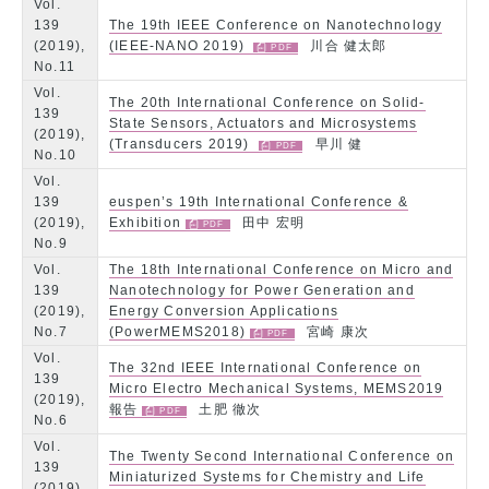
Vol.
139
The 19th IEEE Conference on Nanotechnology
(2019),
(IEEE-NANO 2019)
川合 健太郎
No.11
Vol.
The 20th International Conference on Solid-
139
State Sensors, Actuators and Microsystems
(2019),
(Transducers 2019)
早川 健
No.10
Vol.
139
euspen’s 19th International Conference &
(2019),
Exhibition
田中 宏明
No.9
Vol.
The 18th International Conference on Micro and
139
Nanotechnology for Power Generation and
(2019),
Energy Conversion Applications
No.7
(PowerMEMS2018)
宮崎 康次
Vol.
The 32nd IEEE International Conference on
139
Micro Electro Mechanical Systems, MEMS2019
(2019),
報告
土肥 徹次
No.6
Vol.
The Twenty Second International Conference on
139
Miniaturized Systems for Chemistry and Life
(2019),