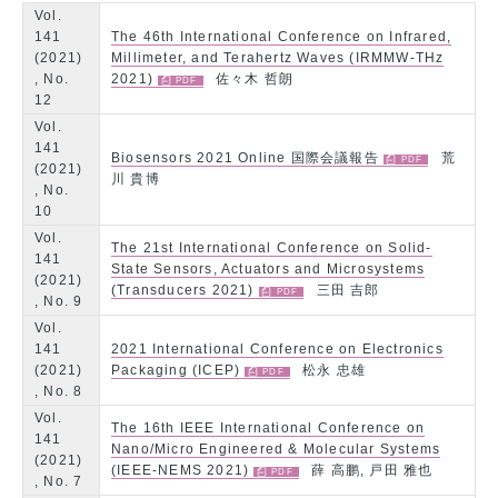
Vol.
141
The 46th International Conference on Infrared,
(2021)
Millimeter, and Terahertz Waves (IRMMW-THz
, No.
2021)
佐々木 哲朗
12
Vol.
141
Biosensors 2021 Online 国際会議報告
荒
(2021)
川 貴博
, No.
10
Vol.
The 21st International Conference on Solid-
141
State Sensors, Actuators and Microsystems
(2021)
(Transducers 2021)
三田 吉郎
, No. 9
Vol.
141
2021 International Conference on Electronics
(2021)
Packaging (ICEP)
松永 忠雄
, No. 8
Vol.
The 16th IEEE International Conference on
141
Nano/Micro Engineered & Molecular Systems
(2021)
(IEEE-NEMS 2021)
薛 高鹏, 戸田 雅也
, No. 7