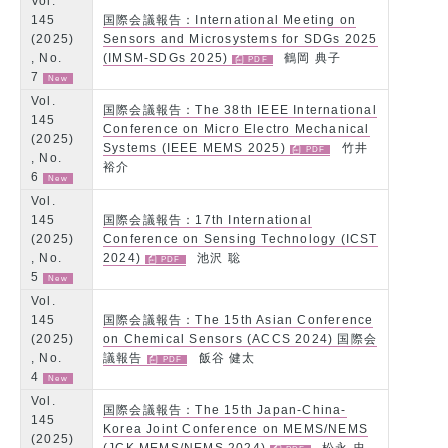
Vol.
145
国際会議報告：International Meeting on
(2025)
Sensors and Microsystems for SDGs 2025
, No.
(IMSM-SDGs 2025)
鶴岡 典子
7
Vol.
国際会議報告：The 38th IEEE International
145
Conference on Micro Electro Mechanical
(2025)
Systems (IEEE MEMS 2025)
竹井
, No.
裕介
6
Vol.
145
国際会議報告：17th International
(2025)
Conference on Sensing Technology (ICST
, No.
2024)
池沢 聡
5
Vol.
145
国際会議報告：The 15th Asian Conference
(2025)
on Chemical Sensors (ACCS 2024) 国際会
, No.
議報告
飯谷 健太
4
Vol.
国際会議報告：The 15th Japan-China-
145
Korea Joint Conference on MEMS/NEMS
(2025)