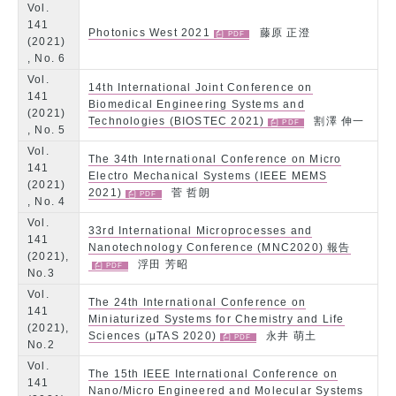
Vol.
141
Photonics West 2021
藤原 正澄
(2021)
, No. 6
Vol.
14th International Joint Conference on
141
Biomedical Engineering Systems and
(2021)
Technologies (BIOSTEC 2021)
割澤 伸一
, No. 5
Vol.
The 34th International Conference on Micro
141
Electro Mechanical Systems (IEEE MEMS
(2021)
2021)
菅 哲朗
, No. 4
Vol.
33rd International Microprocesses and
141
Nanotechnology Conference (MNC2020) 報告
(2021),
浮田 芳昭
No.3
Vol.
The 24th International Conference on
141
Miniaturized Systems for Chemistry and Life
(2021),
Sciences (μTAS 2020)
永井 萌土
No.2
Vol.
The 15th IEEE International Conference on
141
Nano/Micro Engineered and Molecular Systems