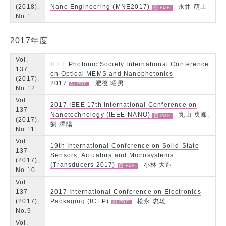
(2018),
Nano Engineering (MNE2017)
永井 萌土
No.1
2017年度
Vol.
IEEE Photonic Society International Conference
137
on Optical MEMS and Nanophotonics
(2017),
2017
肥後 昭男
No.12
Vol.
2017 IEEE 17th International Conference on
137
Nanotechnology (IEEE-NANO)
丸山 央峰,
(2017),
劉 澤陽
No.11
Vol.
19th International Conference on Solid-State
137
Sensors, Actuators and Microsystems
(2017),
(Transducers 2017)
小林 大造
No.10
Vol.
137
2017 International Conference on Electronics
(2017),
Packaging (ICEP)
松永 忠雄
No.9
Vol.