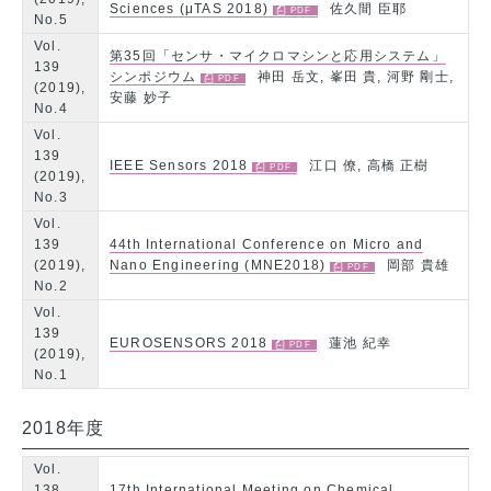
Sciences (μTAS 2018)
佐久間 臣耶
No.5
Vol.
第35回「センサ・マイクロマシンと応用システム」
139
シンポジウム
神田 岳文, 峯田 貴, 河野 剛士,
(2019),
安藤 妙子
No.4
Vol.
139
IEEE Sensors 2018
江口 僚, 高橋 正樹
(2019),
No.3
Vol.
139
44th International Conference on Micro and
(2019),
Nano Engineering (MNE2018)
岡部 貴雄
No.2
Vol.
139
EUROSENSORS 2018
蓮池 紀幸
(2019),
No.1
2018年度
Vol.
138
17th International Meeting on Chemical