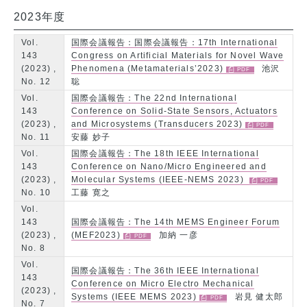
2023年度
Vol.
国際会議報告：国際会議報告：17th International
143
Congress on Artificial Materials for Novel Wave
(2023) ,
Phenomena (Metamaterials’2023)
池沢
No. 12
聡
Vol.
国際会議報告：The 22nd International
143
Conference on Solid-State Sensors, Actuators
(2023) ,
and Microsystems (Transducers 2023)
No. 11
安藤 妙子
Vol.
国際会議報告：The 18th IEEE International
143
Conference on Nano/Micro Engineered and
(2023) ,
Molecular Systems (IEEE-NEMS 2023)
No. 10
工藤 寛之
Vol.
143
国際会議報告：The 14th MEMS Engineer Forum
(2023) ,
(MEF2023)
加納 一彦
No. 8
Vol.
国際会議報告：The 36th IEEE International
143
Conference on Micro Electro Mechanical
(2023) ,
Systems (IEEE MEMS 2023)
岩見 健太郎
No. 7