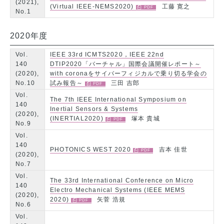
(2021),
(Virtual IEEE-NEMS2020)
工藤 寛之
No.1
2020年度
Vol.
IEEE 33rd ICMTS2020，IEEE 22nd
140
DTIP2020「バーチャル」国際会議開催レポート～
(2020),
with coronaをサイバーフィジカルで乗り切る学会の
No.10
試み報告～
三田 吉郎
Vol.
The 7th IEEE International Symposium on
140
Inertial Sensors & Systems
(2020),
(INERTIAL2020)
塚本 貴城
No.9
Vol.
140
PHOTONICS WEST 2020
吉本 佳世
(2020),
No.7
Vol.
The 33rd International Conference on Micro
140
Electro Mechanical Systems (IEEE MEMS
(2020),
2020)
矢菅 浩規
No.6
Vol.