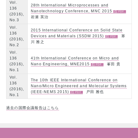
Vol.
28th International Microprocesses and
136
Nanotechnology Conference, MNC 2015
(2016),
岩瀬 英治
No.3
Vol.
2015 International Conference on Solid State
136
Devices and Materials (SSDM 2015)
寒
(2016),
川 雅之
No.2
Vol.
136
41th International Conference on Micro and
(2016),
Nano Engineering, MNE2015
峯田 貴
No.1
Vol.
The 10th IEEE International Conference on
136
Nano/Micro Engineered and Molecular Systems
(2016),
(IEEE-NEMS 2015)
戸田 雅也
No.1
過去の国際会議報告はこちら