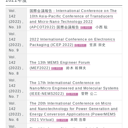
2022年度
Vol.
国際会議報告：International Conference on The
142
10th Asia-Pacific Conference of Transducers
(2022) ,
and Micro-Nano Technology 2022
No. 10
(APCOT2022) 国際会議報告
小西 聡
Vol.
142
2022 International Conference on Electronics
(2022) ,
Packaging (ICEP 2022)
笠原 崇史
No. 9
Vol.
142
The 13th MEMS Engineer Forum
(2022) ,
(MEF2022)
鈴木 裕輝夫
No. 8
Vol.
The 17th International Conference on
142
Nano/Micro Engineered and Molecular Systems
(2022) ,
(IEEE-NEMS2022)
菅野 公二
No. 7
Vol.
The 20th International Conference on Micro
142
and Nanotechnology for Power Generation and
(2022) ,
Energy Conversion Applications (PowerMEMS
No. 6
2021 Virtual)
本間 浩章
Vol.