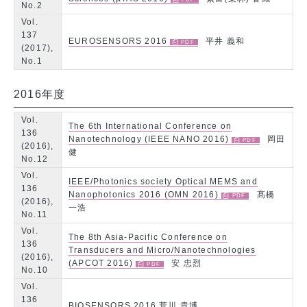
No.2
Vol.
137
EUROSENSORS 2016
平井 義和
(2017),
No.1
2016年度
Vol.
The 6th International Conference on
136
Nanotechnology (IEEE NANO 2016)
岡田
(2016),
健
No.12
Vol.
IEEE/Photonics society Optical MEMS and
136
Nanophotonics 2016 (OMN 2016)
髙橋
(2016),
一浩
No.11
Vol.
The 8th Asia-Pacific Conference on
136
Transducers and Micro/Nanotechnologies
(2016),
(APCOT 2016)
安 忠烈
No.10
Vol.
136
BIOSENSORS 2016 荒川 貴博