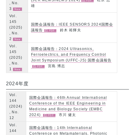
(JCK MEMS/NEMS 2024)
松永 忠
, No.
雄
3
Vol.
145
国際会議報告：IEEE SENSORS 2024国際会
(2025)
議報告
鈴木 裕輝夫
, No.
2
Vol.
国際会議報告：2024 Ultrasonics,
145
Ferroelectrics, and Frequency Control
(2025)
Joint Symposium (UFFC-JS) 国際会議報告
, No.
宮島 博志
1
2024年度
Vol.
国際会議報告：46th Annual International
144
Conference of the IEEE Engineering in
(2024)
Medicine and Biology Society (EMBC
, No.
2024)
市川 健太
12
Vol.
国際会議報告：14th International
144
Conference on Metamaterials, Photonic