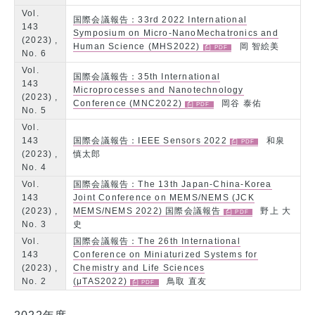
Vol.
国際会議報告：33rd 2022 International
143
Symposium on Micro-NanoMechatronics and
(2023) ,
Human Science (MHS2022)
岡 智絵美
No. 6
Vol.
国際会議報告：35th International
143
Microprocesses and Nanotechnology
(2023) ,
Conference (MNC2022)
岡谷 泰佑
No. 5
Vol.
143
国際会議報告：IEEE Sensors 2022
和泉
(2023) ,
慎太郎
No. 4
Vol.
国際会議報告：The 13th Japan-China-Korea
143
Joint Conference on MEMS/NEMS (JCK
(2023) ,
MEMS/NEMS 2022) 国際会議報告
野上 大
No. 3
史
Vol.
国際会議報告：The 26th International
143
Conference on Miniaturized Systems for
(2023) ,
Chemistry and Life Sciences
No. 2
(μTAS2022)
鳥取 直友