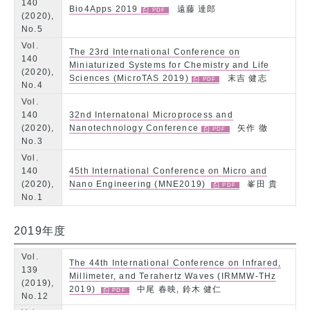
140
Bio4Apps 2019
遠藤 達郎
(2020),
No.5
Vol.
The 23rd International Conference on
140
Miniaturized Systems for Chemistry and Life
(2020),
Sciences (MicroTAS 2019)
末吉 健志
No.4
Vol.
140
32nd Internatonal Microprocess and
(2020),
Nanotechnology Conference
矢作 徹
No.3
Vol.
140
45th International Conference on Micro and
(2020),
Nano Engineering (MNE2019)
峯田 貴
No.1
2019年度
Vol.
The 44th International Conference on Infrared,
139
Millimeter, and Terahertz Waves (IRMMW-THz
(2019),
2019)
中尾 春映, 鈴木 健仁
No.12