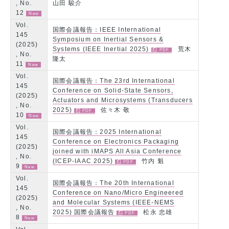
, No.
山田 駿介
12
Vol.
国際会議報告：IEEE International
145
Symposium on Inertial Sensors &
(2025)
Systems (IEEE Inertial 2025)
荒木
, No.
隆太
11
Vol.
国際会議報告：The 23rd International
145
Conference on Solid-State Sensors,
(2025)
Actuators and Microsystems (Transducers
, No.
2025)
佐々木 敬
10
Vol.
国際会議報告：2025 International
145
Conference on Electronics Packaging
(2025)
joined with iMAPS All Asia Conference
, No.
(ICEP-IAAC 2025)
竹内 魁
9
Vol.
国際会議報告：The 20th International
145
Conference on Nano/Micro Engineered
(2025)
and Molecular Systems (IEEE-NEMS
, No.
2025) 国際会議報告
松永 忠雄
8