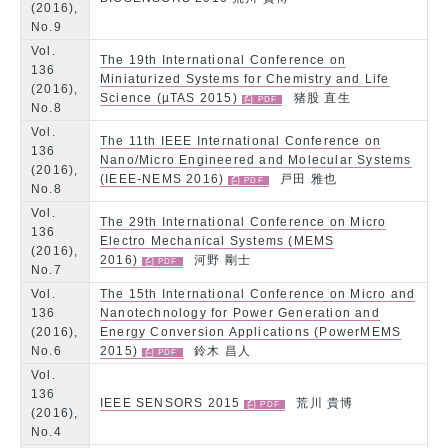
(2016),
No.9
Vol.
The 19th International Conference on
136
Miniaturized Systems for Chemistry and Life
(2016),
Science (µTAS 2015)
猪股 直生
No.8
Vol.
The 11th IEEE International Conference on
136
Nano/Micro Engineered and Molecular Systems
(2016),
(IEEE-NEMS 2016)
戸田 雅也
No.8
Vol.
The 29th International Conference on Micro
136
Electro Mechanical Systems (MEMS
(2016),
2016)
河野 剛士
No.7
Vol.
The 15th International Conference on Micro and
136
Nanotechnology for Power Generation and
(2016),
Energy Conversion Applications (PowerMEMS
No.6
2015)
鈴木 昌人
Vol.
136
IEEE SENSORS 2015
荒川 貴博
(2016),
No.4