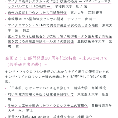
マイクロ流体システムへのIC設計技術の応用 — PDMSニューマチ
ックバルブとFETの相関 —
早稲田大学 庄子 習一
自作の装置を中心とした共用試作設備
東北大学 江刺 正喜
車載用MEMS型加速度センサの開発
デンソー 青 建一
マイクロマシン・MEMSで異分野融合研究の楽しさを堪能
東京大
学 藤田 博之
素人でもやれた磁気センサ技術，電子制御モータを生み電子情報産
業を支える高感度薄膜ホール素子の開発発
豊橋技術科学大学 柴
﨑 一郎
企画２： E 部門発足20 周年記念特集 ～未来に向けて
（若手研究者の夢）～
センサ・マイクロマシン分野のこれからを担う若手の研究者からの
センサ･マイクロマシン分野の未来に対する”夢”そして”想い”を掲
載。
「日本的」なセンサデバイスを目指して
新潟大学 寒川 雅之
匂い研究の実用化を担う研究者を目指して
東京農工大学 松倉
悠
生物と人工物を融合したマイクロシステムの実用化
豊橋技術科学
大学 永井 萌土
圧電PZT薄膜のMEMS融合
兵庫県立大学 神田 健介