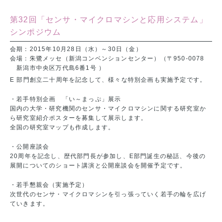
第32回「センサ・マイクロマシンと応用システム」
シンポジウム
会期：2015年10月28日（水）～30日（金）
会場：朱鷺メッセ（新潟コンベンションセンター）（〒950-0078
新潟市中央区万代島6番1号 ）
E 部門創立二十周年を記念して、様々な特別企画も実施予定です。
・若手特別企画 「い～まっぷ」展示
国内の大学・研究機関のセンサ・マイクロマシンに関する研究室か
ら研究室紹介ポスターを募集して展示します。
全国の研究室マップも作成します。
・公開座談会
20周年を記念し、歴代部門長が参加し、E部門誕生の秘話、今後の
展開についてのショート講演と公開座談会を開催予定です。
・若手懇親会（実施予定）
次世代のセンサ・マイクロマシンを引っ張っていく若手の輪を広げ
ていきます。