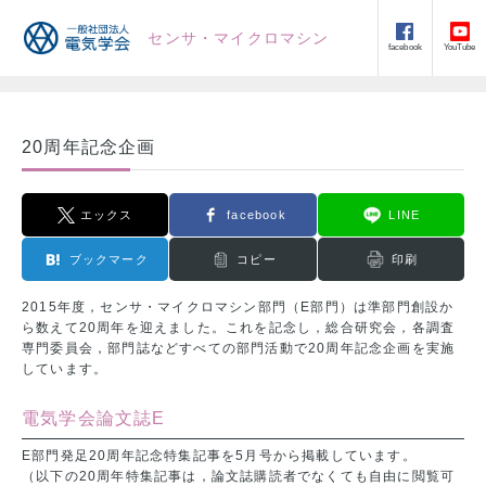
センサ・マイクロマシン
facebook
YouTube
20周年記念企画
エックス
facebook
LINE
ブックマーク
コピー
印刷
2015年度，センサ・マイクロマシン部門（E部門）は準部門創設か
ら数えて20周年を迎えました。これを記念し，総合研究会，各調査
専門委員会，部門誌などすべての部門活動で20周年記念企画を実施
しています。
電気学会論文誌E
E部門発足20周年記念特集記事を5月号から掲載しています。
（以下の20周年特集記事は，論文誌購読者でなくても自由に閲覧可