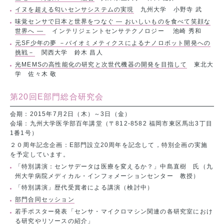
イヌを超える匂いセンサシステムの実現
九州大学 小野寺 武
味覚センサで日本と世界をつなぐ — おいしいものを食べて笑顔な
世界へ —
インテリジェントセンサテクノロジー 池崎 秀和
元SF少年の夢 －バイオミメティクスによるナノロボット開発への
挑戦－
関西大学 鈴木 昌人
光MEMSの高性能化の研究と次世代機器の開発を目指して
東北大
学 佐々木 敬
第20回E部門総合研究会
会期：2015年7月2日（木）～3日（金）
会場：九州大学医学部百年講堂（〒812-8582 福岡市東区馬出3丁目
1番1号）
２０周年記念企画：E部門設立20周年を記念して，特別企画の実施
を予定しています。
「特別講演：センサデータは医療を変えるか？」中島直樹 氏（九
州大学病院メディカル・インフォメーションセンター 教授）
「特別講演」歴代受賞者による講演（検討中）
部門合同セッション
若手ポスター発表「センサ・マイクロマシン関連の各研究室におけ
る研究やリソースの紹介」