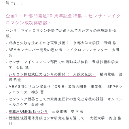
能です。）
企画1： E 部門発足20 周年記念特集 ～センサ・マイク
ロマシン成功体験談～
センサ・マイクロマシン分野で活躍されてきた方々の体験談を掲
載。
成功と失敗を決めるのは実装技術？
京都大学大学院 田畑 修
AFMカンチレバー開発の思い出
マイクロマシンセンター 大田
亮
センサ・マイクロマシン部門での活動成功体験
豊橋技術科学大
学 石田 誠
シリコン振動式圧力センサの開発（一人娘の伝説）
横河電機 渡
辺 哲也
MEMS用シリコン深掘り（DRIE）装置の開発・事業化
SPPテク
ノロジーズ 神永 晉
センシング機器としての家庭血圧計の進化と今後の課題
オムロン
ヘルスケア 白崎 修
車載用GMR回転センサ
三菱電機 堤 和彦
機能性強誘電体薄膜センサ研究を振り返って
大阪大学 奥山 雅
則