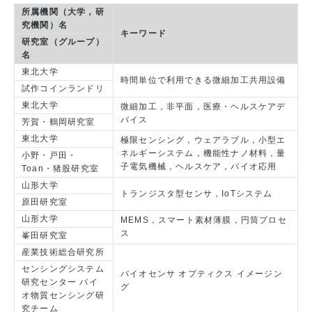
所属機関（大学，研
究機関）名
キーワード
研究室（グループ）
名
東北大学
時間単位で利用できる微細加工共用設備
試作コインランドリ
東北大学
微細加工，非平面，医療・ヘルスケアデ
バイス
芳賀・鶴岡研究室
東北大学
極限センシング，ウェアラブル，小型エ
ネルギーシステム，機能性ナノ材料，量
小野・戸田・
子電気機械，ヘルスケア，バイオ応用
Toan・猪股研究室
山形大学
トランジスタ型センサ，IoTシステム
原田研究室
山形大学
MEMS，スマート素材薄膜，円筒プロセ
ス
峯田研究室
産業技術総合研究所
センシングシステム
バイオセンサ オプティクス イメージン
研究センター バイ
グ
オ物質センシング研
究チーム