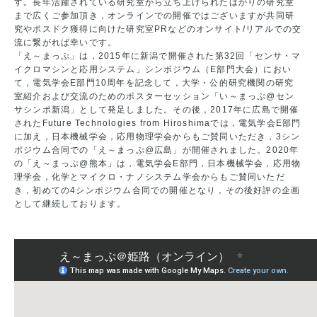
す。長年活躍されている研究室から立ち上げられたばかりの研究室
まで広くご参加頂き，オンラインでの開催ではございますが共同研
究やポスドク獲得に向けた研究室PRなどのオンサイト/リアルでの交
流に繋がれば幸いです。
「え～まっぷ」は，2015年に新潟で開催された第32回「センサ・マ
イクロマシンと応用システム」シンポジウム（E部門大会）におい
て，電気学会E部門10周年を記念して，大学・公的研究機関の研究
室紹介および交流のためのポスターセッション「い～まっぷ@セン
サシンポ新潟」として発足しました。その後，2017年に広島で開催
されたFuture Technologies from Hiroshimaでは，電気学会E部門
に加え，日本機械学会，応用物理学会からもご賛同いただき，3シン
ポジウム合同での「え～まっぷ@広島」が開催されました。2020年
の「え～まっぷ@熊本」は，電気学会E部門，日本機械学会，応用物
理学会，化学とマイクロ・ナノシステム学会からもご賛同いただ
き，初めての4シンポジウム合同での開催となり，その後好評の企画
として継続しております。