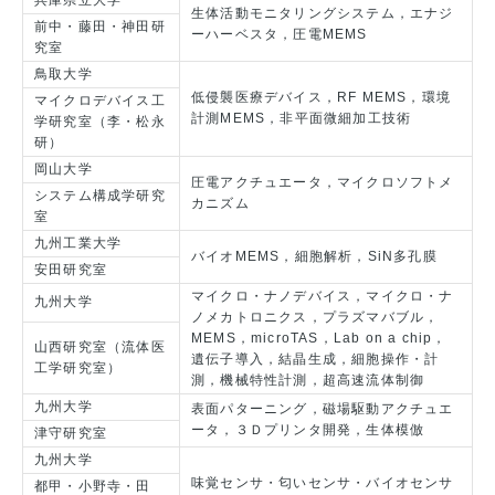
兵庫県立大学
生体活動モニタリングシステム，エナジ
前中・藤田・神田研
ーハーベスタ，圧電MEMS
究室
鳥取大学
低侵襲医療デバイス，RF MEMS，環境
マイクロデバイス工
計測MEMS，非平面微細加工技術
学研究室（李・松永
研）
岡山大学
圧電アクチュエータ，マイクロソフトメ
システム構成学研究
カニズム
室
九州工業大学
バイオMEMS，細胞解析，SiN多孔膜
安田研究室
マイクロ・ナノデバイス，マイクロ・ナ
九州大学
ノメカトロニクス，プラズマバブル，
MEMS，microTAS，Lab on a chip，
山西研究室（流体医
遺伝子導入，結晶生成，細胞操作・計
工学研究室）
測，機械特性計測，超高速流体制御
九州大学
表面パターニング，磁場駆動アクチュエ
ータ，３Ｄプリンタ開発，生体模倣
津守研究室
九州大学
味覚センサ・匂いセンサ・バイオセンサ
都甲・小野寺・田