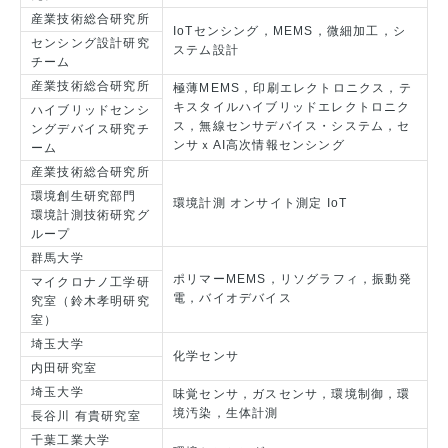
産業技術総合研究所
IoTセンシング，MEMS，微細加工，シ
センシング設計研究
ステム設計
チーム
産業技術総合研究所
極薄MEMS，印刷エレクトロニクス，テ
キスタイルハイブリッドエレクトロニク
ハイブリッドセンシ
ス，無線センサデバイス・システム，セ
ングデバイス研究チ
ンサｘAI高次情報センシング
ーム
産業技術総合研究所
環境創生研究部門
環境計測 オンサイト測定 IoT
環境計測技術研究グ
ループ
群馬大学
ポリマーMEMS，リソグラフィ，振動発
マイクロナノ工学研
電，バイオデバイス
究室（鈴木孝明研究
室）
埼玉大学
化学センサ
内田研究室
埼玉大学
味覚センサ，ガスセンサ，環境制御，環
境汚染，生体計測
長谷川 有貴研究室
千葉工業大学