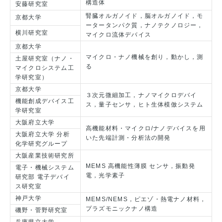
構造体
安藤研究室
腎臓オルガノイド，脳オルガノイド，モ
京都大学
ータータンパク質，ナノテクノロジー，
横川研究室
マイクロ流体デバイス
京都大学
マイクロ・ナノ機械を創り，動かし，測
土屋研究室（ナノ・
る
マイクロシステム工
学研究室）
京都大学
３次元微細加工，ナノマイクロデバイ
機能創成デバイス工
ス，量子センサ，ヒト生体模倣システム
学研究室
大阪府立大学
高機能材料・マイクロ/ナノデバイスを用
大阪府立大学 分析
いた先端計測・分析法の開発
化学研究グループ
大阪産業技術研究所
MEMS 高機能性薄膜 センサ，振動発
電子・機械システム
電，光学素子
研究部 電子デバイ
ス研究室
神戸大学
MEMS/NEMS，ピエゾ・熱電ナノ材料，
プラズモニックナノ構造
磯野・菅野研究室