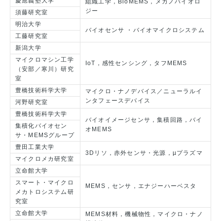
慶應義塾大学
組織工学，BioMEMS，メカノバイオロ
ジー
須藤研究室
明治大学
バイオセンサ ・バイオマイクロシステム
工藤研究室
新潟大学
マイクロマシン工学
IoT，感性センシング，タフMEMS
（安部／寒川）研究
室
豊橋技術科学大学
マイクロ・ナノデバイス／ニューラルイ
ンタフェースデバイス
河野研究室
豊橋技術科学大学
バイオイメージセンサ，集積回路，バイ
集積化バイオセン
オMEMS
サ・MEMSグループ
豊田工業大学
3Dリソ，赤外センサ・光源，µプラズマ
マイクロメカ研究室
立命館大学
スマート・マイクロ
MEMS，センサ，エナジーハーベスタ
メカトロシステム研
究室
立命館大学
MEMS材料，機械物性，マイクロ・ナノ