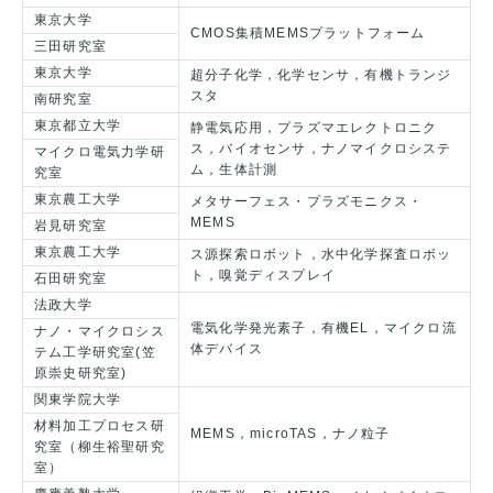
東京大学
CMOS集積MEMSプラットフォーム
三田研究室
東京大学
超分子化学，化学センサ，有機トランジ
スタ
南研究室
東京都立大学
静電気応用，プラズマエレクトロニク
ス，バイオセンサ，ナノマイクロシステ
マイクロ電気力学研
ム，生体計測
究室
東京農工大学
メタサーフェス・プラズモニクス・
MEMS
岩見研究室
東京農工大学
ス源探索ロボット，水中化学探査ロボッ
ト，嗅覚ディスプレイ
石田研究室
法政大学
電気化学発光素子，有機EL，マイクロ流
ナノ・マイクロシス
体デバイス
テム工学研究室(笠
原崇史研究室)
関東学院大学
材料加工プロセス研
MEMS，microTAS，ナノ粒子
究室（柳生裕聖研究
室）