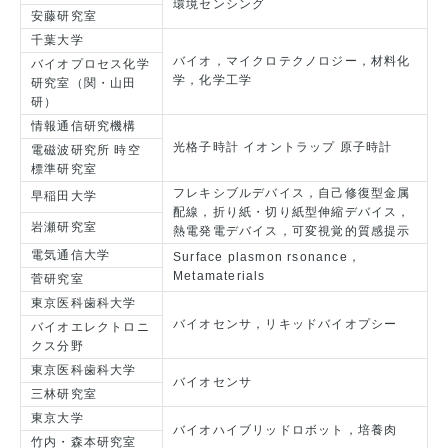
環境センシング
安藤研究室
千葉大学
バイオ，マイクロテクノロジー，材料化
バイオプロセス化学
学，化学工学
研究室（関・山田
研）
情報通信研究機構
光格子時計 イオントラップ 原子時計
電磁波研究所 時空
標準研究室
フレキシブルデバイス，自己修復型金属
早稲田大学
配線，折り紙・切り紙型伸縮デバイス，
岩瀬研究室
熱電発電デバイス，可変視覚的質感提示
電気通信大学
Surface plasmon rsonance，
Metamaterials
菅研究室
東京医科歯科大学
バイオセンサ，リキッドバイオプシー
バイオエレクトロニ
クス分野
東京医科歯科大学
バイオセンサ
三林研究室
東京大学
バイオハイブリッドロボット，培養肉
竹内・森本研究室