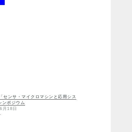
回「センサ・マイクロマシンと応用シス
シンポジウム
年6月18日
ト