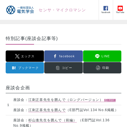
センサ・マイクロマシン
facebook
YouTube
特別記事(座談会記事等)
エックス
facebook
LINE
ブックマーク
コピー
印刷
座談会企画
座談会：
江刺正喜先生を囲んで（ロングバージョン）
１
座談会：
江刺正喜先生を囲んで
（E部門誌Vol.134 No.6掲載）
座談会：
杉山進先生を囲んで（前編）
（E部門誌Vol.136
No.9掲載）