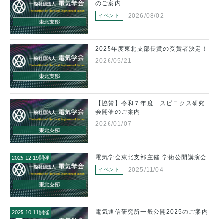
のご案内
2026/08/02
イベント
演会
2025年度東北支部長賞の受賞者決定！
20
2026/05/21
案内
【協賛】令和７年度 スピニクス研究
20
会開催のご案内
2026/01/07
習会
電気学会東北支部主催 学術公開講演会
2025.12.19開催
20
2025/11/04
イベント
演会
電気通信研究所⼀般公開2025のご案内
2025.10.11開催
20