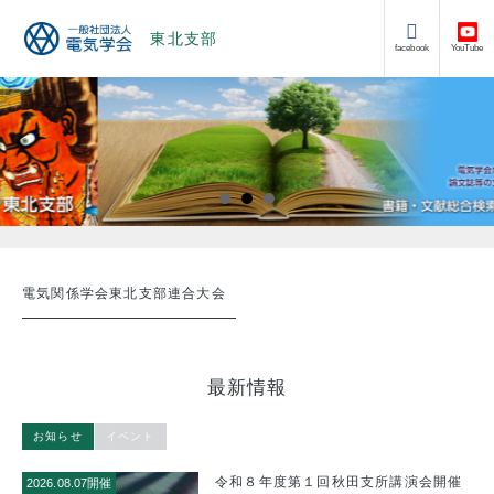
東北支部
facebook
YouTube
電気関係学会東北支部連合大会
最新情報
お知らせ
イベント
催
令和８年度第１回秋田支所講演会開催
2026.08.07開催
20