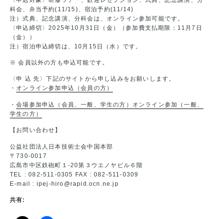
科会、弁当予約(11/15)、宿泊予約(11/14)
注）式典、記念講演、分科会は、オンライン参加可能です。
〈申込締切〉2025年10月31日（金）（参加費支払期限：11月7日
（金））
注）宿泊申込締切は、10月15日（水）です。
※ 会員以外の方も申込可能です。
〈申 込 先〉下記のサイトから申し込みをお願いします。
・
オンライン参加申込（会員の方）
・
会場参加申込（会員、一般、学生の方）オンライン参加（一般、
学生の方）
【お問い合わせ】
公益社団法人日本技術士会中国本部
〒730-0017
広島市中区鉄砲町１-20第３ウエノヤビル６階
TEL : 082-511-0305 FAX : 082-511-0309
E-mail : ipej-hiro@rapid.ocn.ne.jp
共有: