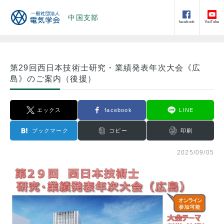
中国支部
facebook
YouTube
第29回西日本技術士研究・業績発表年次大会《広
島》のご案内（後援）
エックス
facebook
LINE
ブックマーク
コピー
印刷
2025/09/05