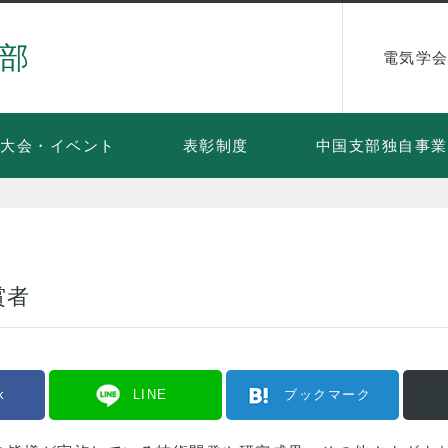
部
電気学会
大会・イベント
表彰制度
中国支部独自事業
賞者
k
LINE
ブックマーク