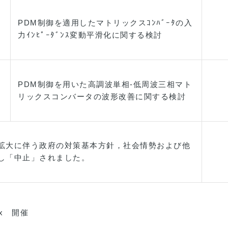
PDM制御を適用したマトリックスｺﾝﾊﾞｰﾀの入
力ｲﾝﾋﾟｰﾀﾞﾝｽ変動平滑化に関する検討
PDM制御を用いた高調波単相-低周波三相マト
リックスコンバータの波形改善に関する検討
拡大に伴う政府の対策基本方針，社会情勢および他
し「中止」されました。
ex 開催