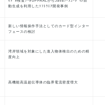
ﾓﾃﾞﾙ検査ﾂｰﾙUPPAALからJavaｿｰｽｺｰﾄﾞの自
動生成を利用したｿﾌﾄｳｴｱ開発事例
新しい情報操作手法としてのカード型インター
フェースの検討
貴
湾岸領域を対象にした進入物体検出のための精
度向上
高機能高温超伝導体の臨界電流密度増大