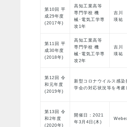
高知工業高等
第10回 平
専門学校 機
吉川
成29年度
械･電気工学専
瑛祐
(2017年)
攻1年
高知工業高等
第11回 平
専門学校 機
吉川
成30年度
械･電気工学専
瑛祐
(2018年)
攻2年
第12回 令
新型コロナウイルス感染
和元年度
学会の対応状況等を考慮
(2019年)
第13回 令
開催日：2021
和2年度
Web
年3月4日(木)
(2020年)