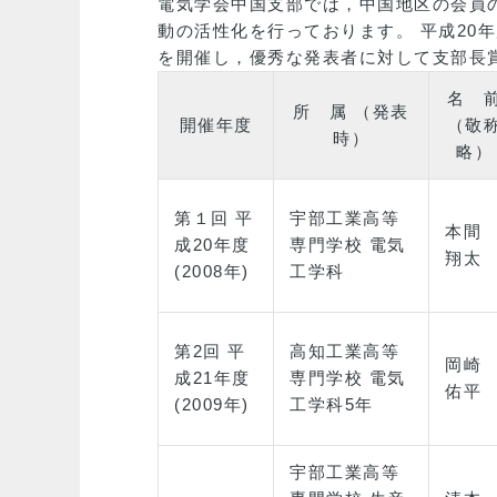
電気学会中国支部では，中国地区の会員
動の活性化を行っております。 平成2
を開催し，優秀な発表者に対して支部長
名 
所 属 （発表
開催年度
（敬
時）
略）
第１回 平
宇部工業高等
本間
成20年度
専門学校 電気
翔太
(2008年)
工学科
第2回 平
高知工業高等
岡崎
成21年度
専門学校 電気
佑平
(2009年)
工学科5年
宇部工業高等