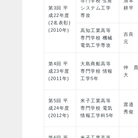
専門学校 生産
清本
第3回 平
システム工学
耕平
成22年度
専攻
(2名表彰)
(2010年)
高知工業高等
吉良
専門学校 機械
元
電気工学専攻
第4回 平
大島商船高等
仲 
成23年度
専門学校 情報
大
(2011年)
工学5年
第5回 平
米子工業高等
渡邉
成24年度
専門学校 電気
秀俊
(2012年)
情報工学科5年
第6回 平
米子工業高等