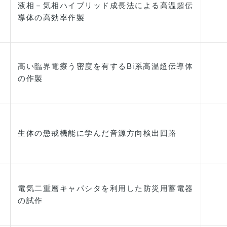
液相－気相ハイブリッド成長法による高温超伝
導体の高効率作製
高い臨界電療う密度を有するBi系高温超伝導体
郎
の作製
生体の懲戒機能に学んだ音源方向検出回路
電気二重層キャパシタを利用した防災用蓄電器
の試作