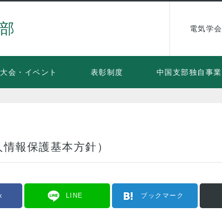
部
電気学会
大会・イベント
表彰制度
中国支部独自事業
人情報保護基本方針）
k
LINE
ブックマーク