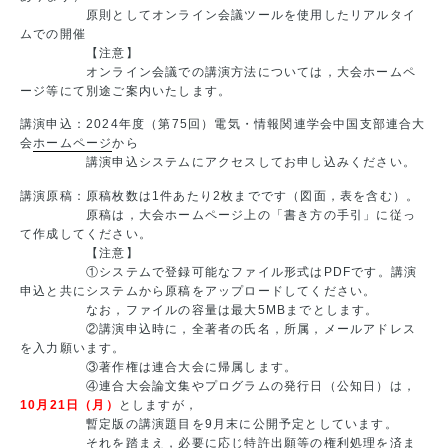
原則としてオンライン会議ツールを使用したリアルタイ
ムでの開催
【注意】
オンライン会議での講演方法については，大会ホームペ
ージ等にて別途ご案内いたします。
講演申込：2024年度（第75回）電気・情報関連学会中国支部連合大
会
ホームページ
から
講演申込システムにアクセスしてお申し込みください。
講演原稿：原稿枚数は1件あたり2枚までです（図面，表を含む）。
原稿は，大会ホームページ上の「書き方の手引」に従っ
て作成してください。
【注意】
①システムで登録可能なファイル形式はPDFです。講演
申込と共にシステムから原稿をアップロードしてください。
なお，ファイルの容量は最大5MBまでとします。
②講演申込時に，全著者の氏名，所属，メールアドレス
を入力願います。
③著作権は連合大会に帰属します。
④連合大会論文集やプログラムの発行日（公知日）は，
10月21日（月）
としますが，
暫定版の講演題目を9月末に公開予定としています。
それを踏まえ，必要に応じ特許出願等の権利処理を済ま