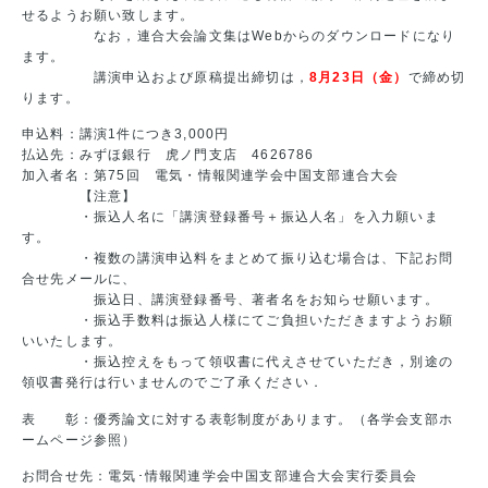
せるようお願い致します。
なお，連合大会論文集はWebからのダウンロードになり
ます。
講演申込および原稿提出締切は，
8月23日（金）
で締め切
ります。
申込料：講演1件につき3,000円
払込先：みずほ銀行 虎ノ門支店 4626786
加入者名：第75回 電気・情報関連学会中国支部連合大会
【注意】
・振込人名に「講演登録番号＋振込人名」を入力願いま
す。
・複数の講演申込料をまとめて振り込む場合は、下記お問
合せ先メールに、
振込日、講演登録番号、著者名をお知らせ願います。
・振込手数料は振込人様にてご負担いただきますようお願
いいたします。
・振込控えをもって領収書に代えさせていただき，別途の
領収書発行は行いませんのでご了承ください．
表 彰：優秀論文に対する表彰制度があります。（各学会支部ホ
ームページ参照）
お問合せ先：電気･情報関連学会中国支部連合大会実行委員会