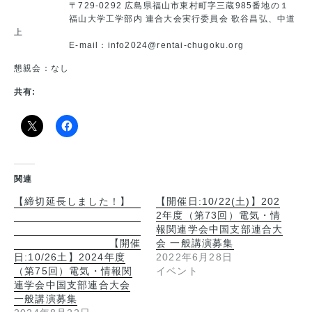
〒729-0292 広島県福山市東村町字三蔵985番地の１
福山大学⼯学部内 連合大会実⾏委員会 歌谷昌弘、中道
上
E-mail：info2024@rentai-chugoku.org
懇親会：なし
共有:
関連
【締切延長しました！】
【開催日:10/22(土)】202
2年度（第73回）電気・情
報関連学会中国支部連合大
【開催
会 一般講演募集
日:10/26土】2024年度
2022年6月28日
（第75回）電気・情報関
イベント
連学会中国支部連合大会
一般講演募集