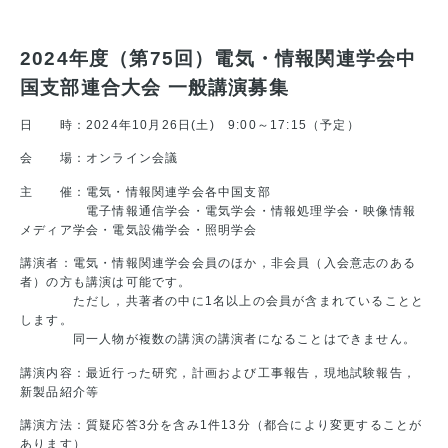
2024年度（第75回）電気・情報関連学会中
国支部連合大会 一般講演募集
日 時：2024年10月26日(土) 9:00～17:15（予定）
会 場：オンライン会議
主 催：電気・情報関連学会各中国支部
電子情報通信学会・電気学会・情報処理学会・映像情報
メディア学会・電気設備学会・照明学会
講演者：電気・情報関連学会会員のほか，非会員（入会意志のある
者）の方も講演は可能です。
ただし，共著者の中に1名以上の会員が含まれていることと
します。
同一人物が複数の講演の講演者になることはできません。
講演内容：最近行った研究，計画および工事報告，現地試験報告，
新製品紹介等
講演方法：質疑応答3分を含み1件13分（都合により変更することが
あります）