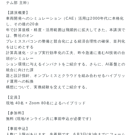
テム部 主幹）
【講演概要】
車両開発へのシミュレーション（CAE）活用は2000年代に本格化
し、その後の20余
年で計算規模・精度・活用範囲は飛躍的に拡大してきた。本講演で
は、弊社のオン
プレミススパコンの整備と競合化による経済合理性の確保、並列化
をはじめとする
計算高速化・ジョブ実行効率化の工夫、昨今急速に進むAI技術の台
頭がシミュレー
ション環境に与えるインパクトをご紹介する。さらに、AI基盤との
統合に向けた課
題と設計指針、オンプレミスとクラウドを組み合わせるハイブリッ
ド運用への転換
構想について、実務経験を交えてご紹介する。
【定員】
現地 40名 + Zoom 80名によるハイブリッド
【参加料】
無料 (現地/オンライン共に事前申込が必要です)
【事前申込】
人数に上限があります。先着順です。6月3日(水)中までにフォーム