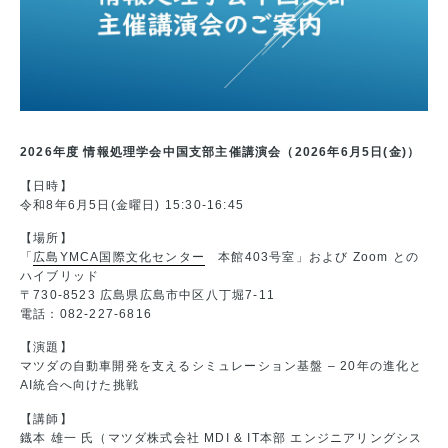
2026年度 情報処理学会中国支部主催講演会（
2026年6月5日(金)
）
【日時】
令和8年6月5日(金曜日) 15:30-16:45
【場所】
「
広島YMCA国際文化センター
本館
403号室
」および Zoom との
ハイブリッド
〒730-8523 広島県広島市中区八丁堀7-11
電話：082-227-6816
【演題】
マツダの自動車開発を支えるシミュレーション基盤 – 20年の進化と
AI統合へ向けた挑戦
【講師】
鐡本 雄一 氏（マツダ株式会社 MDI & IT本部 エンジニアリングシス