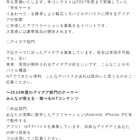
年も実施いたします。本コンテストは2017年度まで実施していた
「学生ケータ
イあわ〜ど」を継承しより幅広くモバイルデバイスに関するアイデ
アや実際
に作成したアプリケーションを募集するイベントです。
入賞者には豪華賞品が贈呈されます。
〇アイデア部門
下記テーマに沿ったアイデアを募集しています。現在は実現不可能
でも、近い
将来、実現が期待されるアイデアが好ましいです。こんなことがモ
バイル機器・
IoTでできたら便利、こんなデバイスがあれば面白いと思うものをご
応募ください。
〜2024年度のアイデア部門のテーマ〜
みんなが使える・遊べるIoTコンテンツ
〇作品部門
あなたが実際に製作したアプリケーション(Android, iPhone, PC等
で動作する
アプリ)・IoTデバイスを募集しています。自由なアイデアとあなた
の持つ技術を
フル活用してご応募ください。