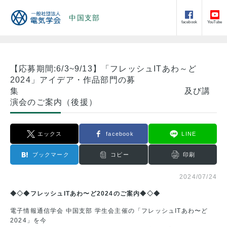
中国支部
facebook
YouTube
【応募期間:6/3~9/13】「フレッシュITあわ～ど
2024」アイデア・作品部門の募
集 及び講
演会のご案内（後援）
エックス
facebook
LINE
ブックマーク
コピー
印刷
2024/07/24
◆◇◆フレッシュITあわ〜ど2024のご案内◆◇◆
電子情報通信学会 中国支部 学生会主催の「フレッシュITあわ〜ど
2024」を今