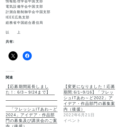
情報処理学会中国支部
電気設備学会中国支部
計測自動制御学会中国支部
IEEE広島支部
総務省中国総合通信局
以 上
共有:
関連
【応募期間延長しまし
【変更になりました！応募
た！: 6/3～9/24まで】
期間:6/1~9/16】「フレッ
シュITあわ～ど2022」ア
イデア・作品部門の募集案
「フレッシュITあわ～ど
内（後援）
2024」アイデア・作品部
2022年6月21日
門の募集及び講演会のご案
イベント
内（後援）