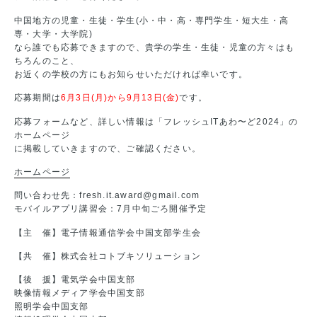
中国地方の児童・生徒・学生(小・中・高・専門学生・短大生・高
専・大学・大学院)
なら誰でも応募できますので、貴学の学生・生徒・児童の方々はも
ちろんのこと、
お近くの学校の方にもお知らせいただければ幸いです。
応募期間は
6月3日(月)から9月13日(金)
です。
応募フォームなど、詳しい情報は「フレッシュITあわ〜ど2024」の
ホームページ
に掲載していきますので、ご確認ください。
ホームページ
問い合わせ先：fresh.it.award@gmail.com
モバイルアプリ講習会：7月中旬ごろ開催予定
【主 催】電子情報通信学会中国支部学生会
【共 催】株式会社コトブキソリューション
【後 援】電気学会中国支部
映像情報メディア学会中国支部
照明学会中国支部