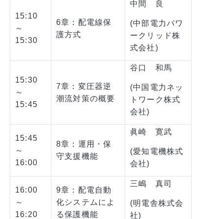
中間 良
15:10
6章：配電線保
(中部電力パワ
～
護方式
ークリッド株
15:30
式会社)
谷口 和馬
15:30
7章：変圧器逆
(中国電力ネッ
～
潮流対策の概要
トワーク株式
15:45
会社)
眞崎 寛武
15:45
8章：運用・保
～
(愛知電機株式
守支援機能
16:00
会社)
三嶋 真司
16:00
9章：配電自動
～
化システムによ
(明電舎株式会
16:20
る保護機能
社)