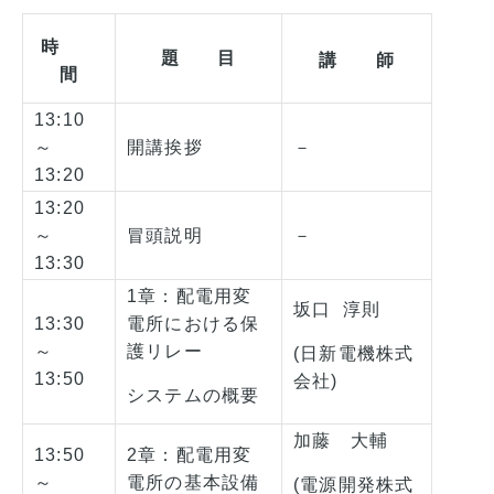
時
題 目
講 師
間
13:10
～
開講挨拶
－
13:20
13:20
～
冒頭説明
－
13:30
1章：配電用変
坂口 淳則
13:30
電所における保
～
護リレー
(日新電機株式
13:50
会社)
システムの概要
加藤 大輔
13:50
2章：配電用変
～
電所の基本設備
(電源開発株式