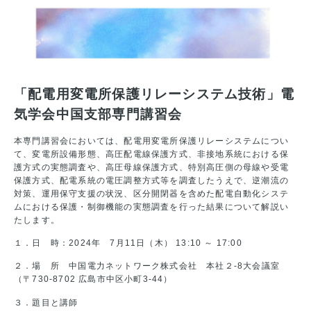
「配電用変電所保護リレーシステム技術」電
気学会中国支部専門講習会
本専門講習会においては、配電用変電所保護リレーシステムについ
て、変電所設備形態、高圧配電線保護方式、非接地系統における保
護方式の実態調査や、高圧母線保護方式、特別高圧側の母線や受電
保護方式、配電系統の電圧調整方式等を調査したうえで、逆潮流の
対策、運用保守支援の状況、区分開閉器を含めた配電自動化システ
ムにおける保護・制御機能の実態調査を行った結果について解説い
たします。
１．日 時：2024年 7月11日（木） 13:10 ～ 17:00
２．場 所 中国電力ネットワーク株式会社 本社２-8大会議室
（〒730-8702 広島市中区小町3-44）
３．題目と講師