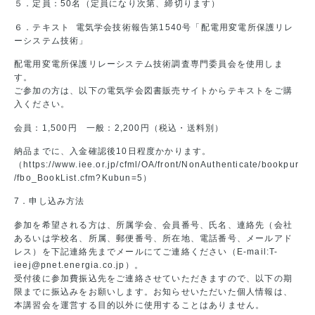
５．定員：50名（定員になり次第、締切ります）
６．テキスト 電気学会技術報告第1540号「配電用変電所保護リレ
ーシステム技術」
配電用変電所保護リレーシステム技術調査専門委員会を使用しま
す。
ご参加の方は、以下の電気学会図書販売サイトからテキストをご購
入ください。
会員：1,500円 一般：2,200円（税込・送料別）
納品までに、入金確認後10日程度かかります。
（https://www.iee.or.jp/cfml/OA/front/NonAuthenticate/bookpur
/fbo_BookList.cfm?Kubun=5）
7．申し込み方法
参加を希望される方は、所属学会、会員番号、氏名、連絡先（会社
あるいは学校名、所属、郵便番号、所在地、電話番号、メールアド
レス）を下記連絡先までメールにてご連絡ください（E-mail:T-
ieej@pnet.energia.co.jp）。
受付後に参加費振込先をご連絡させていただきますので、以下の期
限までに振込みをお願いします。お知らせいただいた個人情報は、
本講習会を運営する目的以外に使用することはありません。