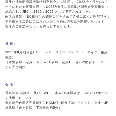
器及び接地開閉器標準特別委員会」を設置し，2023 年4月から約2
年半にわたる審議を経て，2025年9月に電気規格調査会委員総会で
承認され，JEC – 2310：2025 として発行されました。
改正の背景・IEC規格との関連などを含めて皆様に広くご理解頂き，
本規格を十二分にご活用いただくために講習会を開催いたします。
皆様のご参加を心よりお待ちしております。
日 時：
2026年8月7日(金) 13:30～16:30（13:00～13:30：マイク，接続
確認）
（対面参加：定員20名，WEB参加：定員100名）対面参加：12：30
から受付開始
会 場：
電気学会 会議室 及び WEB（本WEB講習会は，CISCO Webex
を使用いたします。）
東京都千代田区五番町6-2 HOMAT HORIZON ビル８Ｆ（交通・JR
総武線「市ヶ谷駅」下車徒歩約5分）