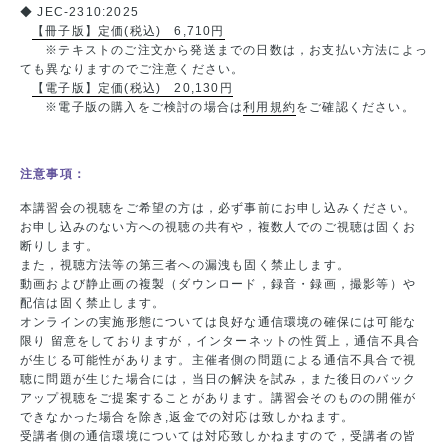
◆ JEC-2310:2025
【冊子版】定価(税込) 6,710円
※テキストのご注文から発送までの日数は，お支払い方法によっ
ても異なりますのでご注意ください。
【電子版】定価(税込) 20,130円
※電子版の購入をご検討の場合は
利用規約
をご確認ください。
注意事項：
本講習会の視聴をご希望の方は，必ず事前にお申し込みください。
お申し込みのない方への視聴の共有や，複数人でのご視聴は固くお
断りします。
また，視聴方法等の第三者への漏洩も固く禁止します。
動画および静止画の複製（ダウンロード，録音・録画，撮影等）や
配信は固く禁止します。
オンラインの実施形態については良好な通信環境の確保には可能な
限り 留意をしておりますが，インターネットの性質上，通信不具合
が生じる可能性があります。主催者側の問題による通信不具合で視
聴に問題が生じた場合には，当日の解決を試み，また後日のバック
アップ視聴をご提案することがあります。講習会そのものの開催が
できなかった場合を除き,返金での対応は致しかねます。
受講者側の通信環境については対応致しかねますので，受講者の皆