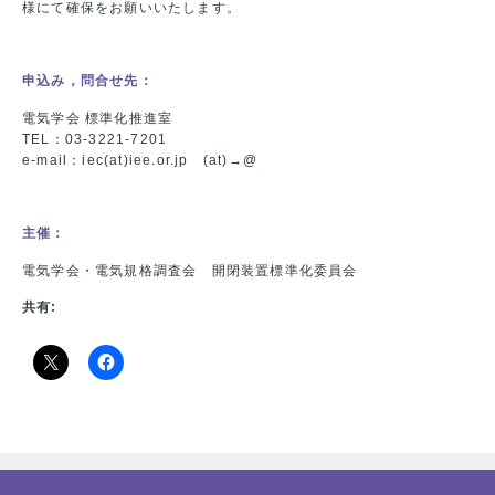
様にて確保をお願いいたします。
申込み，問合せ先：
電気学会 標準化推進室
TEL：03-3221-7201
e-mail：iec(at)iee.or.jp (at)→@
主催：
電気学会・電気規格調査会 開閉装置標準化委員会
共有: