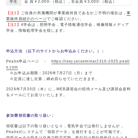
学生
会 員￥2,000-（税込），非会員￥3,000-（税込）
【注1】
ご自身の所属機関が事業維持員であるかご不明の場合は，
事
業維持員紹介のページ
でご確認ください。
【注2】
4学会は，照明学会，電子情報通信学会，映像情報メディア
学会，情報処理学会を指します。
申込方法 （以下のサイトからお申込みください。）：
Peatix申込ページ ：
https://ieej-jecseminar2310-2025.peati
x.com
※お申込み期限：2026年7月27日（月）まで
※定員に達し次第，締め切らせていただきます。
2026年7月30日（木）に，WEB講習会の招待メール及び講習会資料
をメールにてお送りいたします。
参加費領収書の取り扱い：
領収書は以下の取り扱いとなり，電気学会では発行しませんが，
Peatixのシステムで「領収データ」を発行することが可能です。
領収データの宛名は自身で指定可能，発行日は発行操作日となりま