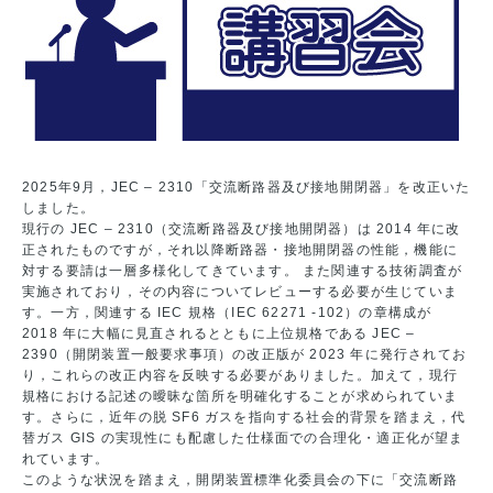
2025年9月，JEC – 2310「交流断路器及び接地開閉器」を改正いた
しました。
現行の JEC – 2310（交流断路器及び接地開閉器）は 2014 年に改
正されたものですが，それ以降断路器・接地開閉器の性能，機能に
対する要請は一層多様化してきています。 また関連する技術調査が
実施されており，その内容についてレビューする必要が生じていま
す。一方，関連する IEC 規格（IEC 62271 -102）の章構成が
2018 年に大幅に見直されるとともに上位規格である JEC –
2390（開閉装置一般要求事項）の改正版が 2023 年に発行されてお
り，これらの改正内容を反映する必要がありました。加えて，現行
規格における記述の曖昧な箇所を明確化することが求められていま
す。さらに，近年の脱 SF6 ガスを指向する社会的背景を踏まえ，代
替ガス GIS の実現性にも配慮した仕様面での合理化・適正化が望ま
れています。
このような状況を踏まえ，開閉装置標準化委員会の下に「交流断路