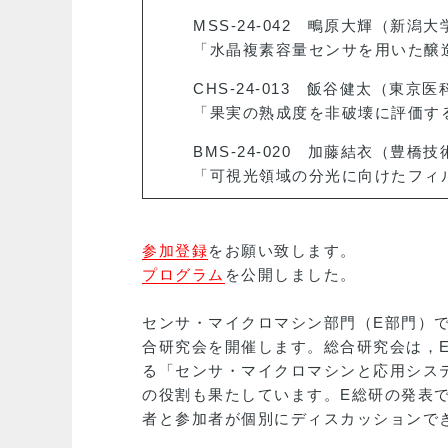
MSS-24-042 鴫原大輝（新潟大
「水晶複素容量センサを用いた醸
CHS-24-013 飯谷健太（東京
「果実の熟成度を非破壊に評価す
BMS-24-020 加藤結衣（豊橋
「可視光領域の分光に向けたフィ
参加登録
をお願い致します。
プログラム
を公開しました。
センサ・マイクロマシン部門（E部門）で
合研究会を開催します。総合研究会は，
る「センサ・マイクロマシンと応用シス
の役割も果たしています。E総研の発表
者と参加者が個別にディスカッションで