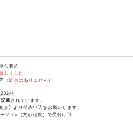
簡単な要約
延長しました
守
（延長はありません）
_2024/
に記載
されています。
研究会】より発表申込をお願いします。
ページ＋α（文献程度）で受付け可