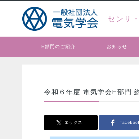
センサ
E部門のご紹介
お知らせ
令和６年度 電気学会E部門 
エックス
faceboo