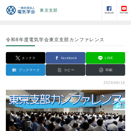
東京支部
facebook
YouTube
令和8年度電気学会東京支部カンファレンス
エックス
facebook
LINE
ブックマーク
コピー
印刷
2026/06/16