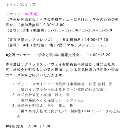
キャンパスマップ
スケジュール(予定)
【
学生研究発表会
】～学会本格デビューに向けた，学生のための発
表会～〔参加費無料〕9:30~13:00
《会場》12棟（教室棟）12-101～12-106／12-206～12-209
【東京支部カンファレンス】 〔参加費無料〕14:00~17:10
《会場》14棟（創想館） 地下2階「マルチメディアルーム」
■交流セミナー ～学会と現場の情報交流会～ 14:00~15:20
本年度は，グリッドスカイウェイ有限責任事業組合，株式会社東
芝，株式会社明電舎に企業の現場における電気技術の活用例や現場
のニーズ等をご紹介いただきます。
グリッドスカイウェイ有限責任事業組合：萩原 健利 氏
「電力インフラから始まるドローン航路の社会実装」
株式会社東芝：黒瀬 雄太 氏
「電力系統を守る保護リレーシステム」
株式会社明電舎：田中 裕大 氏
「再エネ導入拡大に向けたVSG制御型GFMインバータのご紹
介」
■特別講演 15:30~17:00