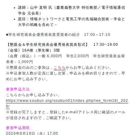
講師：山中 直明 氏（慶應義塾大学 特任教授／電子情報通信
学会 元会長）
題目：情報ネットワークと電気工学の先端融合技術－学会と
大学の戦略を含めて－
■学生研究発表会優秀発表賞受賞者の紹介 17:00～17:10
【懇親会＆学生研究発表会優秀発表賞表彰式】 17:30~19:00
《会場》16A棟（厚生棟）3階
《会費（税込）》一般 6,000円 学生2,000円 学生研究発表会発
表者：1,000円
※懇親会のみのご参加は，
こちら
からお申し込みください。
※申込参加人数が定員に達し次第，申込みを締め切りますので，早
めにお申し込み下さい。
参加申込方法
こちらからお申し込み下さい。
https://www.soubun.org/soubun01/index.php/iee_form16i_202
6/
※登録が完了しますと，登録したe-mailアドレス宛に確認のメール
が送信されますので，ご確認下さい。
参加申込期限
2026年8月19日（水）17:00