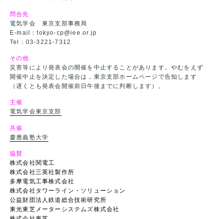
問合先
電気学会 東京支部事務局
E-mail：tokyo-cp@iee.or.jp
Tel：03-3221-7312
その他
災害等により発表会の開催を中止することがあります。やむをえず
開催中止を決定した場合は，東京支部ホームページで告知します
（遅くとも発表会開催前日午後までに判断します）。
主催
電気学会東京支部
共催
慶應義塾大学
協賛
株式会社関電工
株式会社三英社製作所
多摩電気工事株式会社
株式会社タワーライン・ソリューション
公益財団法人鉄道総合技術研究所
東光東芝メーターシステムズ株式会社
株式会社東芝