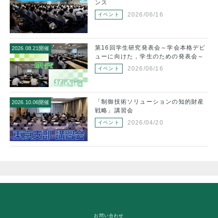
ンス
2026/06/16
イベント
ァレ
第16回学生研究発表会～学会本格デビ
2026.08.21開催
20
ューに向けた，学生のための発表会～
2026/06/16
イベント
デビ
「制御技術ソリューションの知的財産
2026.10.06開催
20
～
戦略」講習会
2026/04/20
イベント
お問い合わせ