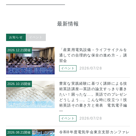
最新情報
お知らせ
イベント
を
「産業用電気設備－ライフサイクルを
2026.12.21開催
20
講
通しての合理的な保全の進め方－」講
習会
2026/07/28
イベント
技
豊富な実践経験に基づく講師による技
2026.10.15開催
20
き
術英語講座―英語の論文すっきり書き
ン
たい！困ったな…。英語でのプレゼン
技
どうしよう…。こんな時に役立つ！技
編
術英語その書き方と発表 電気電子編
―
2026/07/28
イベント
産
令和8年度電気学会東京支部カンファレ
2026.08.21開催
20