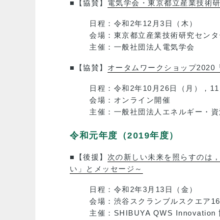
■【協賛】
電気学会・東京都立産業技術研
日程：令和2年12月3日（木）
会場：東京都立産業技術研究センター
主催：一般社団法人電気学会
■【協賛】
オータムワークショップ202
日程：令和2年10月26日（月），1
会場：オンライン開催
主催：一般社団法人エネルギー・資
令和元年度（2019年度）
■【後援】
次の新しい未来を照らすのは，
い」とメッセージ～
日程：
令和2年3月13日（金）
会場：
渋谷スクランブルスクエア16階 
主催：
SHIBUYA QWS Innova