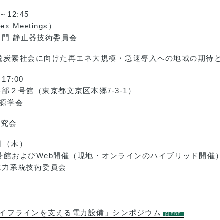
12:45
 Meetings）
部門 静止器技術委員会
「脱炭素社会に向けた再エネ大規模・急速導入への地域の期待
7:00
部２号館（東京都文京区本郷7-3-1）
源学会
研究会
日（木）
号館およびWeb開催（現地・オンラインのハイブリッド開催
電力系統技術委員会
本のライフラインを支える電力設備」シンポジウム