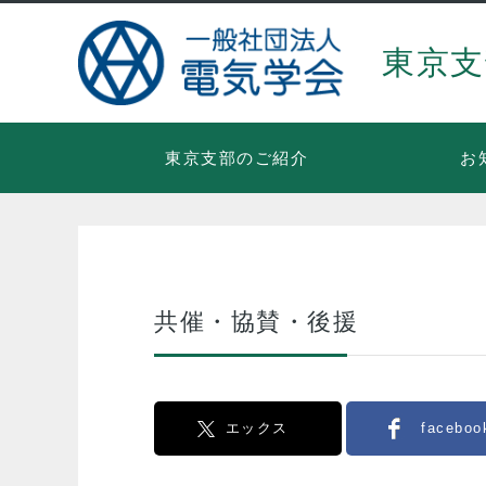
東京支
東京支部のご紹介
お
共催・協賛・後援
エックス
faceboo