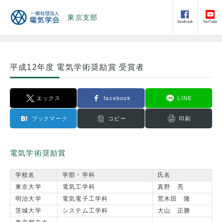
東京支部
facebook
YouTube
平成12年度 電気学術奨励賞 受賞者
エックス
facebook
LINE
ブックマーク
コピー
印刷
電気学術奨励賞
学校名
学部・学科
氏名
東京大学
電気工学科
真野 亮
明治大学
電気電子工学科
荒木田 隆
茨城大学
システム工学科
大山 正勝