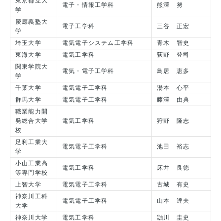
東京都立大
電子・情報工学科
熊澤 努
学
慶應義塾大
電子工学科
三谷 正宏
学
埼玉大学
電気電子システム工学科
青木 智史
東海大学
電気工学科
荻野 登司
関東学院大
電気・電子工学科
鳥居 恵多
学
千葉大学
電気電子工学科
湯本 心平
群馬大学
電気電子工学科
藤澤 由典
職業能力開
発総合大学
電気工学科
狩野 隆志
校
足利工業大
電気電子工学科
池田 裕志
学
小山工業高
電気工学科
床井 良徳
等専門学校
上智大学
電気電子工学科
古城 有史
神奈川工科
電気電子工学科
山本 達夫
大学
神奈川大学
電気工学科
鼬川 圭史