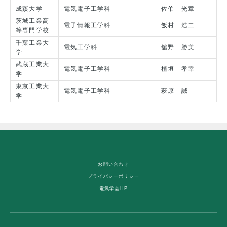
成蹊大学
電気電子工学科
佐伯 光章
茨城工業高
電子情報工学科
飯村 浩二
等専門学校
千葉工業大
電気工学科
舘野 勝美
学
武蔵工業大
電気電子工学科
植垣 孝幸
学
東京工業大
電気電子工学科
萩原 誠
学
お問い合わせ
プライバシーポリシー
電気学会HP