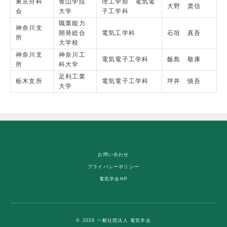
東京分科
青山学院
理工学部 電気電
大野 貴信
会
大学
子工学科
職業能力
神奈川支
開発総合
電気工学科
石垣 真吾
所
大学校
神奈川支
神奈川工
電気電子工学科
飯島 敬康
所
科大学
足利工業
栃木支所
電気電子工学科
坪井 慎吾
大学
お問い合わせ
プライバシーポリシー
電気学会HP
© 2026 一般社団法人 電気学会