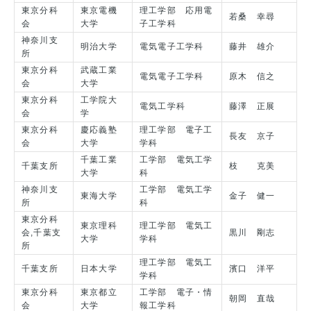
東京分科
東京電機
理工学部 応用電
若桑 幸尋
会
大学
子工学科
神奈川支
明治大学
電気電子工学科
藤井 雄介
所
東京分科
武蔵工業
電気電子工学科
原木 信之
会
大学
東京分科
工学院大
電気工学科
藤澤 正展
会
学
東京分科
慶応義塾
理工学部 電子工
長友 京子
会
大学
学科
千葉工業
工学部 電気工学
千葉支所
枝 克美
大学
科
神奈川支
工学部 電気工学
東海大学
金子 健一
所
科
東京分科
東京理科
理工学部 電気工
会,千葉支
黒川 剛志
大学
学科
所
理工学部 電気工
千葉支所
日本大学
濱口 洋平
学科
東京分科
東京都立
工学部 電子・情
朝岡 直哉
会
大学
報工学科