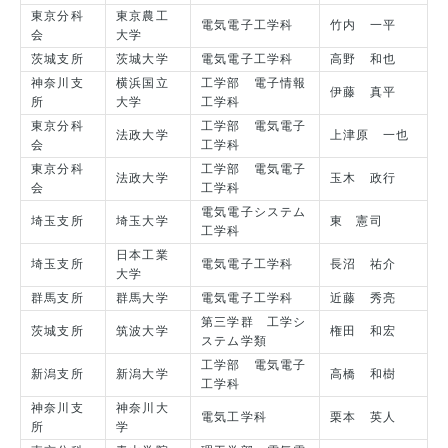
東京分科
東京農工
電気電子工学科
竹内 一平
会
大学
茨城支所
茨城大学
電気電子工学科
高野 和也
神奈川支
横浜国立
工学部 電子情報
伊藤 真平
所
大学
工学科
東京分科
工学部 電気電子
法政大学
上津原 一也
会
工学科
東京分科
工学部 電気電子
法政大学
玉木 政行
会
工学科
電気電子システム
埼玉支所
埼玉大学
東 憲司
工学科
日本工業
埼玉支所
電気電子工学科
長沼 祐介
大学
群馬支所
群馬大学
電気電子工学科
近藤 秀亮
第三学群 工学シ
茨城支所
筑波大学
権田 和宏
ステム学類
工学部 電気電子
新潟支所
新潟大学
高橋 和樹
工学科
神奈川支
神奈川大
電気工学科
栗本 英人
所
学