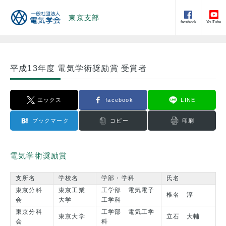
東京支部
facebook
YouTube
平成13年度 電気学術奨励賞 受賞者
エックス
facebook
LINE
ブックマーク
コピー
印刷
電気学術奨励賞
支所名
学校名
学部・学科
氏名
東京分科
東京工業
工学部 電気電子
椎名 淳
会
大学
工学科
東京分科
工学部 電気工学
東京大学
立石 大輔
会
科