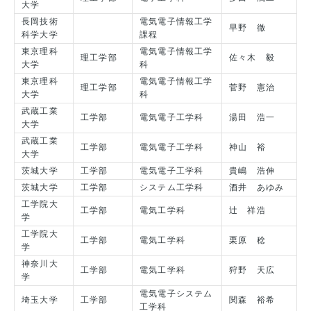
大学
長岡技術
電気電子情報工学
早野 徹
科学大学
課程
東京理科
電気電子情報工学
理工学部
佐々木 毅
大学
科
東京理科
電気電子情報工学
理工学部
菅野 憲治
大学
科
武蔵工業
工学部
電気電子工学科
湯田 浩一
大学
武蔵工業
工学部
電気電子工学科
神山 裕
大学
茨城大学
工学部
電気電子工学科
貴嶋 浩伸
茨城大学
工学部
システム工学科
酒井 あゆみ
工学院大
工学部
電気工学科
辻 祥浩
学
工学院大
工学部
電気工学科
栗原 稔
学
神奈川大
工学部
電気工学科
狩野 天広
学
電気電子システム
埼玉大学
工学部
関森 裕希
工学科