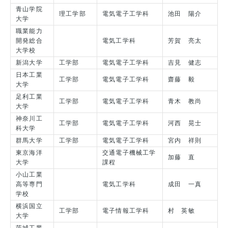
青山学院
理工学部
電気電子工学科
池田 陽介
大学
職業能力
開発総合
電気工学科
芳賀 亮太
大学校
新潟大学
工学部
電気電子工学科
吉見 健志
日本工業
工学部
電気電子工学科
齋藤 毅
大学
足利工業
工学部
電気電子工学科
青木 教尚
大学
神奈川工
工学部
電気電子工学科
河西 晃士
科大学
群馬大学
工学部
電気電子工学科
宮内 祥則
東京海洋
交通電子機械工学
加藤 直
大学
課程
小山工業
高等専門
電気工学科
成田 一真
学校
横浜国立
工学部
電子情報工学科
村 英敏
大学