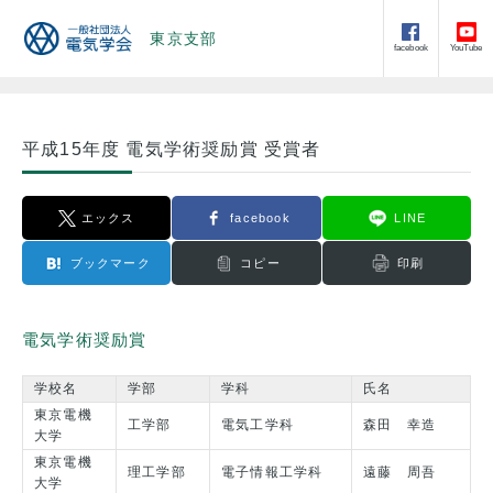
東京支部
facebook
YouTube
平成15年度 電気学術奨励賞 受賞者
エックス
facebook
LINE
ブックマーク
コピー
印刷
電気学術奨励賞
学校名
学部
学科
氏名
東京電機
工学部
電気工学科
森田 幸造
大学
東京電機
理工学部
電子情報工学科
遠藤 周吾
大学