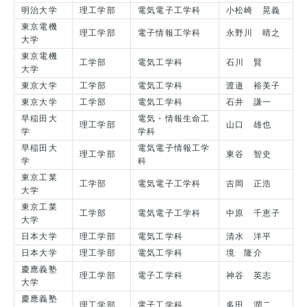
明治大学
理工学部
電気電子工学科
小松崎 晃義
東京電機
理工学部
電子情報工学科
永野川 晴之
大学
東京電機
工学部
電気工学科
石川 賢
大学
東京大学
工学部
電気工学科
渡邉 裕美子
東京大学
工学部
電気工学科
石井 謙一
早稲田大
電気・情報生命工
理工学部
山口 雄也
学
学科
早稲田大
電気電子情報工学
理工学部
東谷 智史
学
科
東京工業
工学部
電気電子工学科
吉岡 正浩
大学
東京工業
工学部
電気電子工学科
中原 千恵子
大学
日本大学
理工学部
電気工学科
清水 洋平
日本大学
理工学部
電気工学科
境 隆介
慶應義塾
理工学部
電子工学科
神谷 英志
大学
慶應義塾
理工学部
電子工学科
多田 潤二