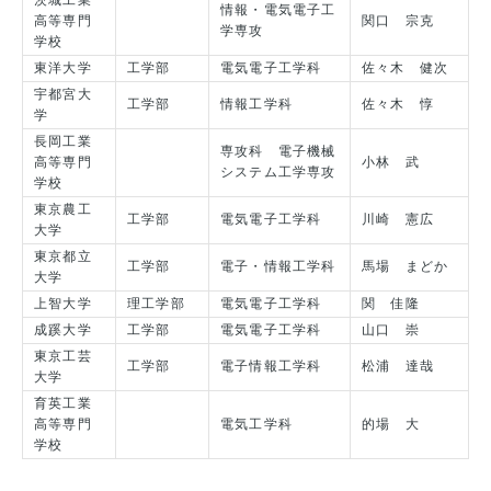
茨城工業
情報・電気電子工
高等専門
関口 宗克
学専攻
学校
東洋大学
工学部
電気電子工学科
佐々木 健次
宇都宮大
工学部
情報工学科
佐々木 惇
学
長岡工業
専攻科 電子機械
高等専門
小林 武
システム工学専攻
学校
東京農工
工学部
電気電子工学科
川崎 憲広
大学
東京都立
工学部
電子・情報工学科
馬場 まどか
大学
上智大学
理工学部
電気電子工学科
関 佳隆
成蹊大学
工学部
電気電子工学科
山口 崇
東京工芸
工学部
電子情報工学科
松浦 達哉
大学
育英工業
高等専門
電気工学科
的場 大
学校