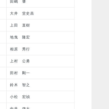
田嶋 肇
大井 堂史昌
上田 直樹
地曳 隆宏
相原 秀行
上村 公勇
田村 剛一
鈴木 智之
小松 宏禎
中井 啓太