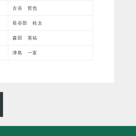
古谷 哲也
長谷部 桂太
森田 英祐
津島 一富