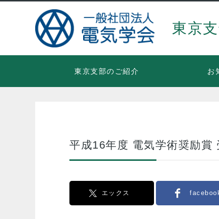
東京支
東京支部のご紹介
お
平成16年度 電気学術奨励賞
エックス
faceboo