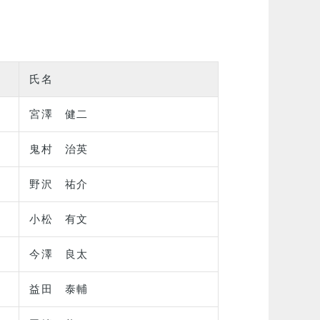
氏名
宮澤 健二
鬼村 治英
野沢 祐介
小松 有文
今澤 良太
益田 泰輔