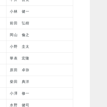
小林 健一
前田 弘樹
岡山 倫之
小野 圭太
華表 宏隆
原田 卓弥
柴田 典洋
小澤 修一
水野 健司