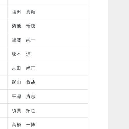
福田 真顕
菊池 瑞穂
後藤 純一
坂本 涼
吉田 尚正
影山 将哉
平瀬 貴志
須貝 拓也
高橋 一博