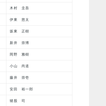
木村 圭吾
伊東 悠太
坂東 正樹
新井 崇博
岡野 雅樹
小山 尚道
藤井 崇壱
安田 裕一郎
猪股 司