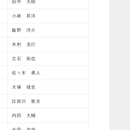
田中 大樹
小林 昇洋
飯野 洋介
木村 克行
立石 拓也
佐々木 勇人
大塚 雄史
比留川 敦夫
内田 大輔
金田 克哉