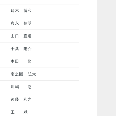
鈴木 博和
貞永 信明
山口 直道
千葉 陽介
本田 隆
南之園 弘太
川嶋 忍
後藤 和之
王 斌