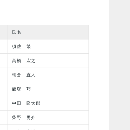
氏名
須佐 繁
高橋 宏之
朝倉 直人
飯塚 巧
中田 隆太郎
柴野 勇介