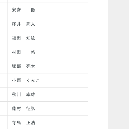
安齋 徹
澤井 亮太
福田 知紘
村田 悠
坂部 亮太
小西 くみこ
秋川 幸雄
藤村 征弘
寺島 正浩