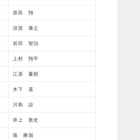
原田 翔
須賀 康之
岩田 智治
上村 翔平
江原 夏樹
木下 遥
川島 諒
井上 敦史
孫 勝国