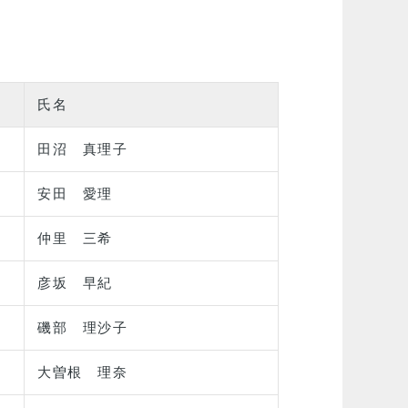
氏名
田沼 真理子
安田 愛理
仲里 三希
彦坂 早紀
磯部 理沙子
大曽根 理奈