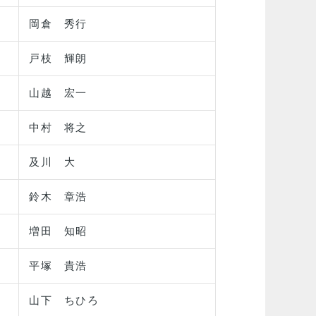
岡倉 秀行
戸枝 輝朗
山越 宏一
中村 将之
及川 大
鈴木 章浩
増田 知昭
平塚 貴浩
山下 ちひろ