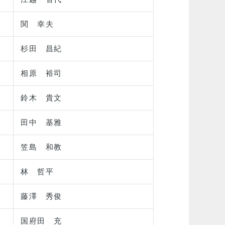
関 幸夫
杉田 昌紀
相原 裕司
鈴木 貴文
田中 基雅
笠島 和教
林 哲平
藤澤 秀俊
国府田 充