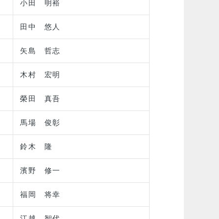
小田 明裕
田中 悠人
矢島 哲志
木村 宏明
榮田 真吾
馬場 俊彰
鈴木 隆
濱野 修一
福岡 将幸
江越 智代