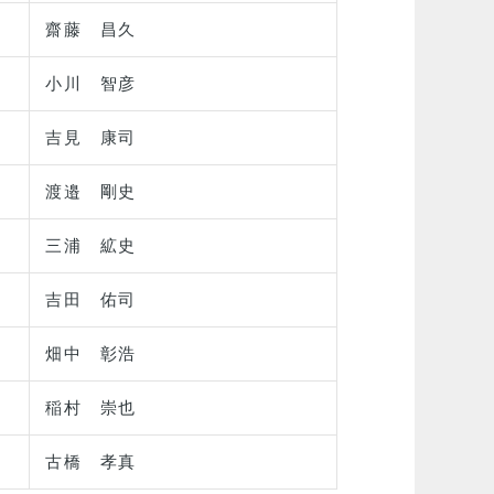
齋藤 昌久
小川 智彦
吉見 康司
渡邉 剛史
三浦 絋史
吉田 佑司
畑中 彰浩
稲村 崇也
古橋 孝真