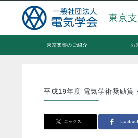
東京支
東京支部のご紹介
お
平成19年度 電気学術奨励賞
エックス
faceboo