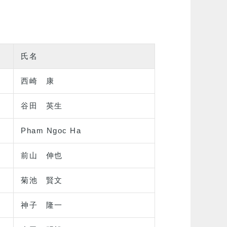
氏名
西崎 康
谷田 英生
Pham Ngoc Ha
前山 伸也
菊池 賢文
神子 隆一