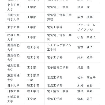
東京工業
工学部
電気電子工学科
伊藤 瞳
大学
長岡技術
電気電子情報工学
工学部
柴木 優美
科学大学
課程
ファテメ レ
東京大学
工学部
電気工学科
ザイファル
武蔵工業
電気電子情報工学
工学部
小倉 奈緒子
大学
科
慶應義塾
システムデザイン
理工学部
古市 朋子
大学
工学科
慶應義塾
理工学部
電子工学科
鈴木 綾奈
大学
横浜国立
工学部
電子情報工学科
児玉 優
大学
東京電機
工学部第
電気工学科
松本 麻友子
大学
一部
日本大学
理工学部
電気工学科
木村 友香
日本大学
理工学部
電子情報工学科
渡邊 美希
芝浦工業
工学部
電気工学科
森本 陽子
大学