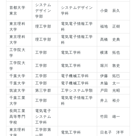
システム
首都大学
システムデザイン
デザイン
小柴 辰久
東京
学科
学部
東京理科
電気電子情報工学
理工学部
福地 正樹
大学
科
東京理科
電気電子情報工学
理工学部
髙橋 史典
大学
科
工学院大
工学部
電気工学科
横溝 拓也
学
工学院大
工学部
電気工学科
堀川 敦史
学
千葉大学
工学部
電子機械工学科
伊藤 拓巳
千葉大学
工学部
電子機械工学科
木脇 太一
筑波大学
第三学群
工学システム学類
戸田 光昭
千葉工業
電気電子情報工学
工学部
井上 裕介
大学
科
長岡工業
電気電子
高等専門
システム
竹田 雄一
学校
工学科
東京理科
工学部第
電気工学科
日名子 洋平
大学
一部