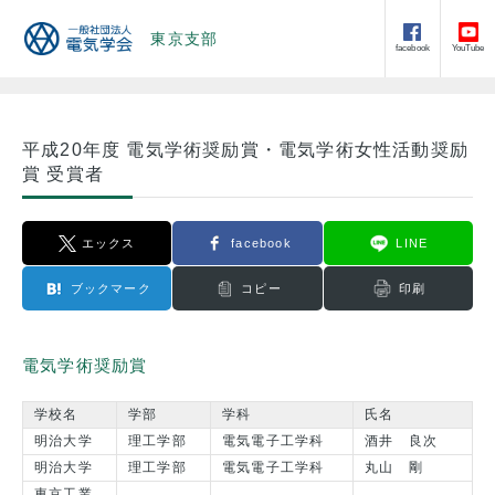
東京支部
facebook
YouTube
平成20年度 電気学術奨励賞・電気学術女性活動奨励
賞 受賞者
エックス
facebook
LINE
ブックマーク
コピー
印刷
電気学術奨励賞
学校名
学部
学科
氏名
明治大学
理工学部
電気電子工学科
酒井 良次
明治大学
理工学部
電気電子工学科
丸山 剛
東京工業