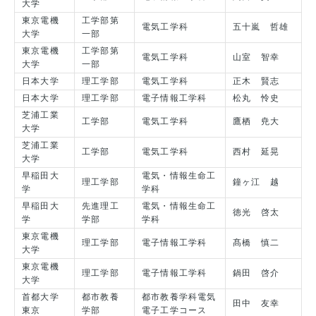
大学
東京電機
工学部第
電気工学科
五十嵐 哲雄
大学
一部
東京電機
工学部第
電気工学科
山室 智幸
大学
一部
日本大学
理工学部
電気工学科
正木 賢志
日本大学
理工学部
電子情報工学科
松丸 怜史
芝浦工業
工学部
電気工学科
鷹栖 尭大
大学
芝浦工業
工学部
電気工学科
西村 延晃
大学
早稲田大
電気・情報生命工
理工学部
鐘ヶ江 越
学
学科
早稲田大
先進理工
電気・情報生命工
徳光 啓太
学
学部
学科
東京電機
理工学部
電子情報工学科
髙橋 慎二
大学
東京電機
理工学部
電子情報工学科
鍋田 啓介
大学
首都大学
都市教養
都市教養学科電気
田中 友幸
東京
学部
電子工学コース