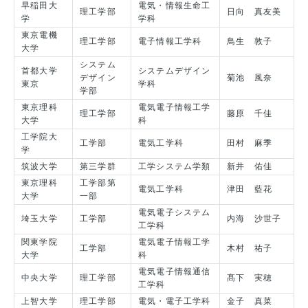
早稲田大
電気・情報生命工
理工学部
日向 真友美
学
学科
東京電機
理工学部
電子情報工学科
鳥生 敦子
大学
システム
首都大学
システムデザイン
デザイン
菊池 風奈
東京
学科
学部
東京理科
電気電子情報工学
理工学部
藤原 千佳
大学
科
工学院大
工学部
電気工学科
田村 麻季
学
筑波大学
第三学群
工学システム学類
新井 佑佳
東京理科
工学部第
電気工学科
津田 藍花
大学
一部
電気電子システム
埼玉大学
工学部
内海 沙世子
工学科
関東学院
電気電子情報工学
工学部
木村 祐子
大学
科
電気電子情報通信
中央大学
理工学部
髙下 実穂
工学科
上智大学
理工学部
電気・電子工学科
金子 真菜