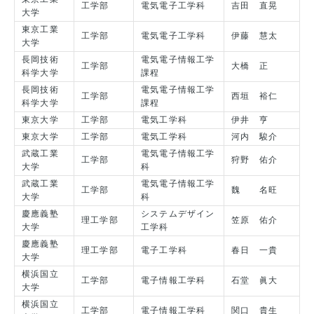
工学部
電気電子工学科
吉田 直晃
大学
東京工業
工学部
電気電子工学科
伊藤 慧太
大学
長岡技術
電気電子情報工学
工学部
大橋 正
科学大学
課程
長岡技術
電気電子情報工学
工学部
西垣 裕仁
科学大学
課程
東京大学
工学部
電気工学科
伊井 亨
東京大学
工学部
電気工学科
河内 駿介
武蔵工業
電気電子情報工学
工学部
狩野 佑介
大学
科
武蔵工業
電気電子情報工学
工学部
魏 名旺
大学
科
慶應義塾
システムデザイン
理工学部
笠原 佑介
大学
工学科
慶應義塾
理工学部
電子工学科
春日 一貴
大学
横浜国立
工学部
電子情報工学科
石堂 眞大
大学
横浜国立
工学部
電子情報工学科
関口 貴生