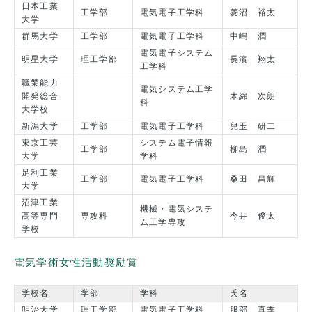
日本工業
工学部
電気電子工学科
菱沼 裕太
大学
群馬大学
工学部
電気電子工学科
中嶋 潤
電気電子システム
明星大学
理工学部
長濱 翔太
工学科
職業能力
電気システム工学
開発総合
木綿 次朗
科
大学校
新潟大学
工学部
電気電子工学科
兒玉 研二
東京工芸
システム電子情報
工学部
柳島 潤
大学
学科
足利工業
工学部
電気電子工学科
桑田 昌輝
大学
沼津工業
機械・電気システ
高等専門
専攻科
今井 俊太
ム工学専攻
学校
電気学術女性活動奨励賞
学校名
学部
学科
氏名
明治大学
理工学部
電気電子工学科
服部 真季