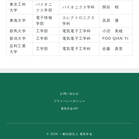
東京工科
バイオニ
バイオニクス学科
関谷 梢
大学
クス学部
電子情報
エレクトロニクス
東海大学
高原 優
学部
学科
群馬大学
工学部
電気電子工学科
小沼 美穂
新潟大学
工学部
電気電子工学科
FOO QIAN YI
足利工業
工学部
電気電子工学科
佐藤 真里
大学
お問い合わせ
プライバシーポリシー
電気学会HP
© 2026 一般社団法人 電気学会