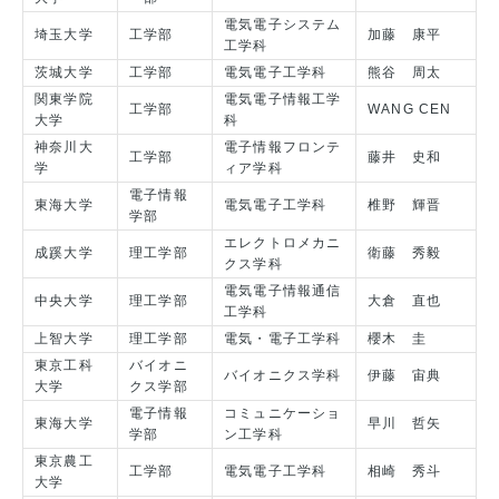
電気電子システム
埼玉大学
工学部
加藤 康平
工学科
茨城大学
工学部
電気電子工学科
熊谷 周太
関東学院
電気電子情報工学
工学部
WANG CEN
大学
科
神奈川大
電子情報フロンテ
工学部
藤井 史和
学
ィア学科
電子情報
東海大学
電気電子工学科
椎野 輝晋
学部
エレクトロメカニ
成蹊大学
理工学部
衛藤 秀毅
クス学科
電気電子情報通信
中央大学
理工学部
大倉 直也
工学科
上智大学
理工学部
電気・電子工学科
櫻木 圭
東京工科
バイオニ
バイオニクス学科
伊藤 宙典
大学
クス学部
電子情報
コミュニケーショ
東海大学
早川 哲矢
学部
ン工学科
東京農工
工学部
電気電子工学科
相崎 秀斗
大学