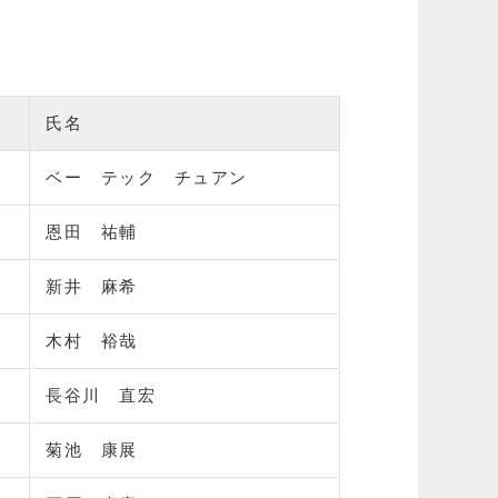
氏名
ベー テック チュアン
恩田 祐輔
新井 麻希
木村 裕哉
長谷川 直宏
菊池 康展