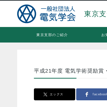
東京支
東京支部のご紹介
お
平成21年度 電気学術奨励賞
エックス
faceboo