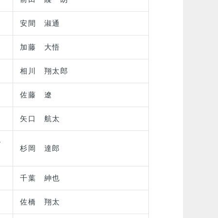
安間 淑通
加藤 大悟
相川 翔太郎
佐藤 遼
矢口 航太
ー
杉岡 達郎
千葉 紳也
佐橋 翔太