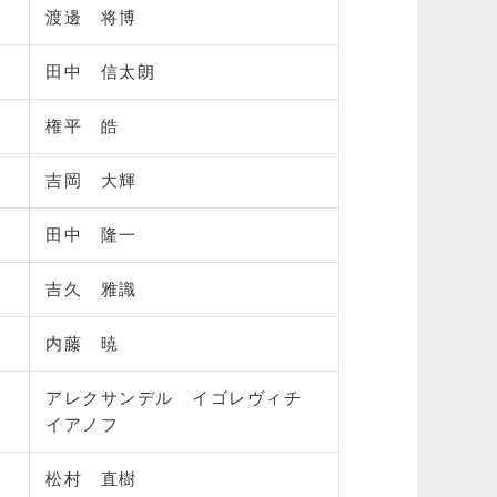
渡邊 将博
田中 信太朗
権平 皓
吉岡 大輝
田中 隆一
吉久 雅識
内藤 暁
アレクサンデル イゴレヴィチ
イアノフ
松村 直樹