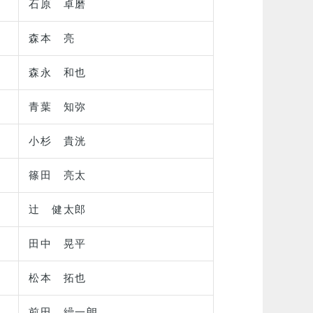
石原 卓磨
森本 亮
森永 和也
青葉 知弥
小杉 貴洸
篠田 亮太
辻 健太郎
田中 晃平
松本 拓也
前田 繰一朗