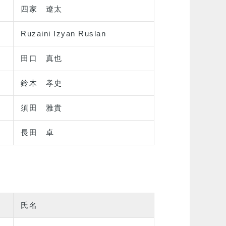
四家 遼太
Ruzaini Izyan Ruslan
田口 真也
鈴木 孝史
須田 雅貴
長田 卓
氏名