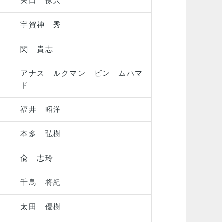
矢口 僚人
宇賀神 秀
関 貴志
アナス ルクマン ビン ムハマ
ド
福井 昭洋
本多 弘樹
兪 志玲
千鳥 将紀
太田 優樹