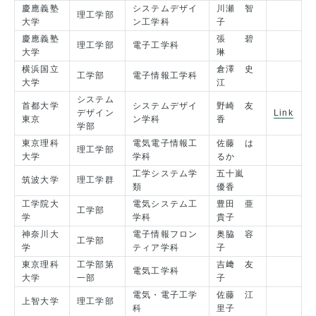
慶應義塾
システムデザイ
川瀬 智
理工学部
大学
ン工学科
子
慶應義塾
張 碧
理工学部
電子工学科
大学
琳
横浜国立
倉澤 史
工学部
電子情報工学科
大学
江
システム
首都大学
システムデザイ
野崎 友
デザイン
Link
東京
ン学科
香
学部
東京理科
電気電子情報工
佐藤 は
理工学部
大学
学科
るか
工学システム学
五十嵐
筑波大学
理工学群
類
優香
工学院大
電気システム工
豊田 亜
工学部
学
学科
貴子
神奈川大
電子情報フロン
奥脇 容
工学部
学
ティア学科
子
東京理科
工学部第
吉﨑 友
電気工学科
大学
一部
子
電気・電子工学
佐藤 江
上智大学
理工学部
科
里子