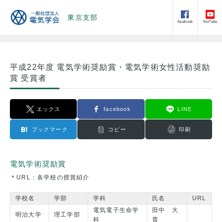
東京支部
facebook
YouTube
平成22年度 電気学術奨励賞・電気学術女性活動奨励
賞 受賞者
エックス
facebook
LINE
ブックマーク
コピー
印刷
電気学術奨励賞
＊URL：各学校の授賞紹介
学校名
学部
学科
氏名
URL
電気電子生命学
田中 大
明治大学
理工学部
科
貴