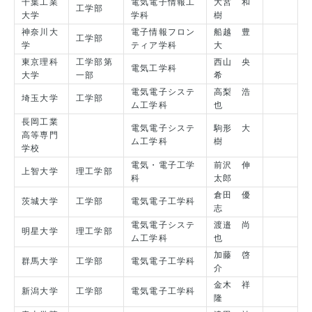
千葉工業
電気電子情報工
大宮 和
工学部
大学
学科
樹
神奈川大
電子情報フロン
船越 豊
工学部
学
ティア学科
大
東京理科
工学部第
西山 央
電気工学科
大学
一部
希
電気電子システ
高梨 浩
埼玉大学
工学部
ム工学科
也
長岡工業
電気電子システ
駒形 大
高等専門
ム工学科
樹
学校
電気・電子工学
前沢 伸
上智大学
理工学部
科
太郎
倉田 優
茨城大学
工学部
電気電子工学科
志
電気電子システ
渡邉 尚
明星大学
理工学部
ム工学科
也
加藤 啓
群馬大学
工学部
電気電子工学科
介
金木 祥
新潟大学
工学部
電気電子工学科
隆