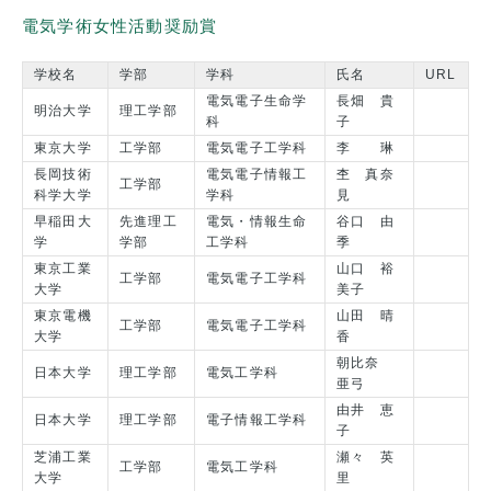
電気学術女性活動奨励賞
学校名
学部
学科
氏名
URL
電気電子生命学
長畑 貴
明治大学
理工学部
科
子
東京大学
工学部
電気電子工学科
李 琳
長岡技術
電気電子情報工
杢 真奈
工学部
科学大学
学科
見
早稲田大
先進理工
電気・情報生命
谷口 由
学
学部
工学科
季
東京工業
山口 裕
工学部
電気電子工学科
大学
美子
東京電機
山田 晴
工学部
電気電子工学科
大学
香
朝比奈
日本大学
理工学部
電気工学科
亜弓
由井 恵
日本大学
理工学部
電子情報工学科
子
芝浦工業
瀬々 英
工学部
電気工学科
大学
里