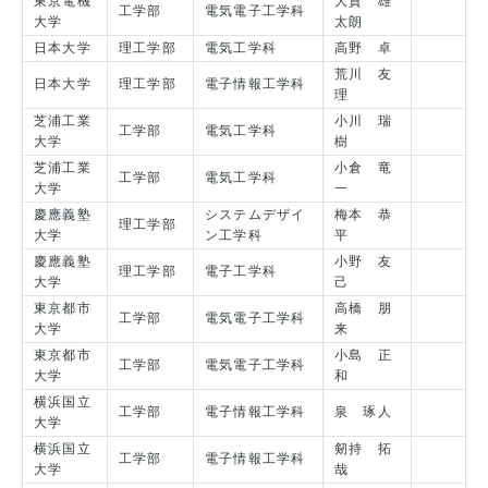
東京電機
大貫 雄
工学部
電気電子工学科
大学
太朗
日本大学
理工学部
電気工学科
高野 卓
荒川 友
日本大学
理工学部
電子情報工学科
理
芝浦工業
小川 瑞
工学部
電気工学科
大学
樹
芝浦工業
小倉 竜
工学部
電気工学科
大学
一
慶應義塾
システムデザイ
梅本 恭
理工学部
大学
ン工学科
平
慶應義塾
小野 友
理工学部
電子工学科
大学
己
東京都市
高橋 朋
工学部
電気電子工学科
大学
来
東京都市
小島 正
工学部
電気電子工学科
大学
和
横浜国立
工学部
電子情報工学科
泉 琢人
大学
横浜国立
剱持 拓
工学部
電子情報工学科
大学
哉