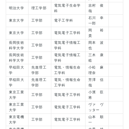
電気電子生命学
吉村 俊
明治大学
理工学部
科
哉
石川 幸
東京大学
工学部
電子工学科
一郎
岡 裕
東京大学
工学部
電気電子工学科
貴
長岡技術
電気電子情報工
岡本 波
工学部
科学大学
学科
也
長岡技術
電気電子情報工
三木 康
工学部
科学大学
学科
稔
早稲田大
先進理工
電気・情報生命
小松 麻
学
学部
工学科
理奈
早稲田大
先進理工
電気・情報生命
芳澤 信
学
学部
工学科
哉
東京工業
小濱 臣
工学部
電気電子工学科
大学
将
東京工業
ヴァ ヴ
工学部
電気電子工学科
大学
ッター
東京電機
山本 順
工学部
電気電子工学科
大学
一