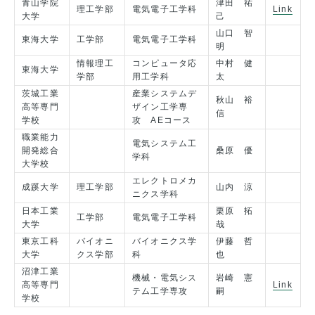
青山学院
津田 祐
理工学部
電気電子工学科
Link
大学
己
山口 智
東海大学
工学部
電気電子工学科
明
情報理工
コンピュータ応
中村 健
東海大学
学部
用工学科
太
茨城工業
産業システムデ
秋山 裕
高等専門
ザイン工学専
信
学校
攻 AEコース
職業能力
電気システム工
開発総合
桑原 優
学科
大学校
エレクトロメカ
成蹊大学
理工学部
山内 涼
ニクス学科
日本工業
栗原 拓
工学部
電気電子工学科
大学
哉
東京工科
バイオニ
バイオニクス学
伊藤 哲
大学
クス学部
科
也
沼津工業
機械・電気シス
岩崎 憲
高等専門
Link
テム工学専攻
嗣
学校