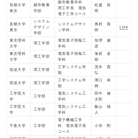
都市教養学科
首都大学
都市教養
松盛 裕
理工学系 電気
東京
学部
明
電子工学コース
システム
首都大学
システムデザイ
奥村 真
デザイン
Link
東京
ン学科
樹
学部
東京理科
電気電子情報工
垣堺 健
理工学部
大学
学科
彦
東京理科
電気電子情報工
塚原 直
理工学部
大学
学科
樹
工学システム学
茂木 貴
筑波大学
理工学群
類
弘
工学システム学
濱口 裕
筑波大学
理工学群
類
輝
工学院大
電気システム工
田中 健
工学部
学
学科
太郎
工学院大
電気システム工
飯山 雄
工学部
学
学科
人
電子機械工学
千葉大学
工学部
科 電気電子系
小寺 勲
コース