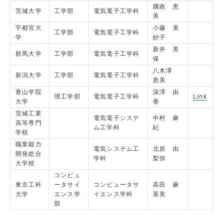
國政 恵
茨城大学
工学部
電気電子工学科
美
宇都宮大
小藤 美
工学部
電気電子工学科
学
紗子
新井 美
群馬大学
工学部
電気電子工学科
保
八木澤
新潟大学
工学部
電気電子工学科
恵美
青山学院
深澤 由
理工学部
電気電子工学科
Link
大学
香
茨城工業
電気電子システ
中村 麻
高等専門
ム工学科
紀
学校
職業能力
電気システム工
北原 由
開発総合
学科
梨弥
大学校
コンピュ
東京工科
ータサイ
コンピュータサ
高田 麻
大学
エンス学
イエンス学科
菜美
部