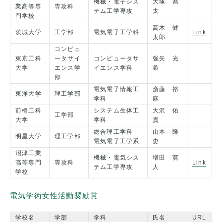
機械・電子シス
大塚 喬
業高等専
専攻科
テム工学専攻
太
門学校
高木 健
茨城大学
工学部
電気電子工学科
Link
太郎
コンピュ
東京工科
ータサイ
コンピュータサ
強矢 光
大学
エンス学
イエンス学科
希
部
電気電子情報工
斎藤 裕
東洋大学
理工学部
学科
麻
前橋工科
システム生体工
大沢 佑
工学部
大学
学科
貴
総合理工学科
山本 隆
明星大学
理工学部
電気電子工学系
史
沼津工業
機械・電気シス
増田 寛
高等専門
専攻科
Link
テム工学専攻
人
学校
電気学術女性活動奨励賞
学校名
学部
学科
氏名
URL