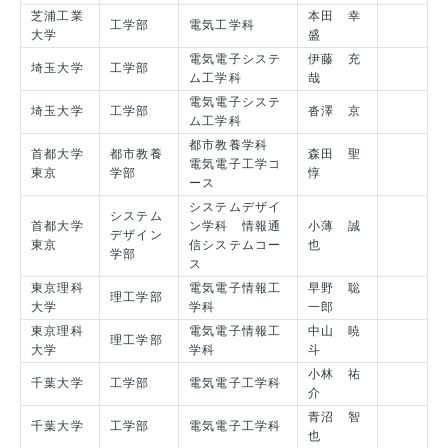
芝浦工業
本田 幸
工学部
電気工学科
大学
盛
電気電子システ
伊藤 充
埼玉大学
工学部
ム工学科
哉
電気電子システ
埼玉大学
工学部
沓澤 京
ム工学科
都市教養学科
首都大学
都市教養
森田 聖
電気電子工学コ
東京
学部
惇
ース
システムデザイ
システム
首都大学
ン学科 情報通
小薄 誠
デザイン
東京
信システムコー
也
学部
ス
東京理科
電気電子情報工
早野 聡
理工学部
大学
学科
一郎
東京理科
電気電子情報工
中山 暁
理工学部
大学
学科
斗
小林 祐
千葉大学
工学部
電気電子工学科
介
青沼 智
千葉大学
工学部
電気電子工学科
也