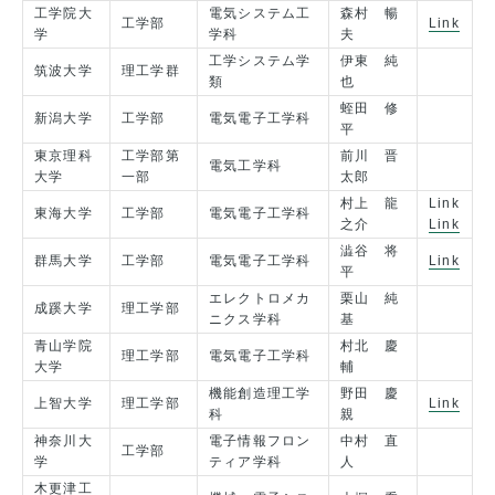
工学院大
電気システム工
森村 暢
工学部
Link
学
学科
夫
工学システム学
伊東 純
筑波大学
理工学群
類
也
蛭田 修
新潟大学
工学部
電気電子工学科
平
東京理科
工学部第
前川 晋
電気工学科
大学
一部
太郎
村上 龍
Link
東海大学
工学部
電気電子工学科
之介
Link
澁谷 将
群馬大学
工学部
電気電子工学科
Link
平
エレクトロメカ
栗山 純
成蹊大学
理工学部
ニクス学科
基
青山学院
村北 慶
理工学部
電気電子工学科
大学
輔
機能創造理工学
野田 慶
上智大学
理工学部
Link
科
親
神奈川大
電子情報フロン
中村 直
工学部
学
ティア学科
人
木更津工