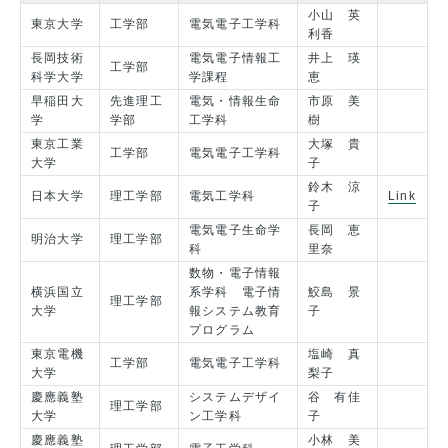
小山 英
東京大学
工学部
電気電子工学科
利香
長岡技術
電気電子情報工
井上 瑛
工学部
科学大学
学課程
恵
早稲田大
先進理工
電気・情報生命
市原 美
学
学部
工学科
樹
東京工業
大塚 貴
工学部
電気電子工学科
大学
子
鈴木 涼
日本大学
理工学部
電気工学科
Link
子
電気電子生命学
長岡 恵
明治大学
理工学部
科
里奈
数物・電子情報
横浜国立
系学科 電子情
鮫島 景
理工学部
大学
報システム教育
子
プログラム
東京電機
塩崎 真
工学部
電気電子工学科
大学
梨子
慶應義塾
システムデザイ
谷 有佳
理工学部
大学
ン工学科
子
慶應義塾
小林 美