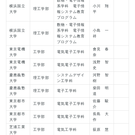
数物・電子情報
横浜国立
系学科 電子情
小川 翔
理工学部
大学
報システム教育
平
プログラム
数物・電子情報
横浜国立
系学科 電子情
小島 一
理工学部
大学
報システム教育
祥
プログラム
東京電機
會見 春
工学部
電気電子工学科
大学
奈
東京電機
浅野 智
工学部
電気電子工学科
大学
史
慶應義塾
システムデザイ
河野 智
理工学部
大学
ン工学科
樹
慶應義塾
柴田 明
理工学部
電子工学科
大学
道
東京都市
佐藤 駿
工学部
電気電子工学科
大学
介
東京都市
長島 大
工学部
電気電子工学科
大学
作
芝浦工業
工学部
電気工学科
荻原 慧
大学