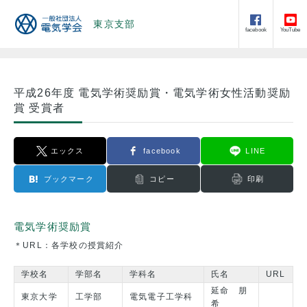
東京支部
facebook
YouTube
平成26年度 電気学術奨励賞・電気学術女性活動奨励
賞 受賞者
エックス
facebook
LINE
ブックマーク
コピー
印刷
電気学術奨励賞
＊URL：各学校の授賞紹介
学校名
学部名
学科名
氏名
URL
延命 朋
東京大学
工学部
電気電子工学科
希