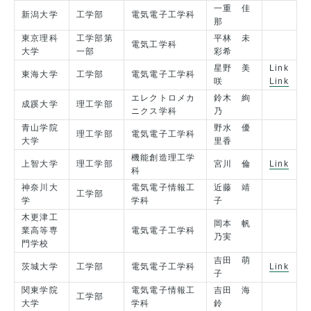
一重 佳
新潟大学
工学部
電気電子工学科
那
東京理科
工学部第
平林 未
電気工学科
大学
一部
彩希
星野 美
Link
東海大学
工学部
電気電子工学科
咲
Link
エレクトロメカ
鈴木 絢
成蹊大学
理工学部
ニクス学科
乃
青山学院
野水 優
理工学部
電気電子工学科
大学
里香
機能創造理工学
上智大学
理工学部
宮川 倫
Link
科
神奈川大
電気電子情報工
近藤 靖
工学部
学
学科
子
木更津工
岡本 帆
業高等専
電気電子工学科
乃実
門学校
吉田 萌
茨城大学
工学部
電気電子工学科
Link
子
関東学院
電気電子情報工
吉田 海
工学部
大学
学科
鈴