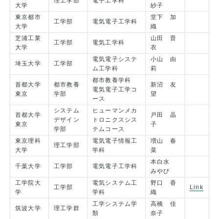
理工学部
電子工学科
大学
紗子
東京都市
堂下 加
工学部
電気電子工学科
大学
織
芝浦工業
山田 晋
工学部
電気工学科
大学
衣
電気電子システ
小山 由
埼玉大学
工学部
ム工学科
莉
都市教養学科
首都大学
都市教養
新沼 友
電気電子工学コ
東京
学部
望
ース
システム
ヒューマンメカ
首都大学
戸田 晶
デザイン
トロニクスシス
東京
子
学部
テムコース
東京理科
電気電子情報工
増山 春
理工学部
大学
学科
菜
本白水
千葉大学
工学部
電気電子工学科
みやび
工学院大
電気システム工
野口 香
工学部
Link
学
学科
織
工学システム学
高橋 佳
筑波大学
理工学群
類
奈子