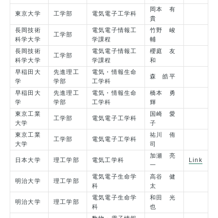
岡本 有
東京大学
工学部
電気電子工学科
貴
長岡技術
電気電子情報工
竹野 峻
工学部
科学大学
学課程
輔
長岡技術
電気電子情報工
櫻庭 友
工学部
科学大学
学課程
和
早稲田大
先進理工
電気・情報生命
森 皓平
学
学部
工学科
早稲田大
先進理工
電気・情報生命
橋本 勇
学
学部
工学科
輝
東京工業
国崎 愛
工学部
電気電子工学科
大学
子
東京工業
祐川 侑
工学部
電気電子工学科
大学
司
加瀬 亮
日本大学
理工学部
電気工学科
Link
一
電気電子生命学
高谷 健
明治大学
理工学部
科
太
電気電子生命学
和田 光
明治大学
理工学部
科
也