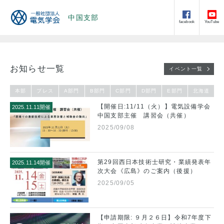
中国支部
facebook
YouTube
お知らせ一覧
イベント一覧
本部
プレス
A部門
B部門
C部門
D部門
E部門
北海道
【開催日:11/11（火）】電気設備学会
2025.11.11開催
中国支部主催 講習会（共催）
2025/09/08
第29回西日本技術士研究・業績発表年
2025.11.14開催
次大会《広島》のご案内（後援）
2025/09/05
【申請期限: ９月２６日】令和7年度下