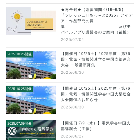
★再告知★【応募期間:6/19~9/5】
「フレッシュITあわ～ど2025」アイデ
ア・作品部門の募
集 及びモ
バイルアプリ講習会のご案内（後援）
2025/07/04
【開催日:10/25土】2025年度（第76
2025.10.25開催
回）電気・情報関連学会中国支部連合
大会 一般講演募集
2025/06/30
【開催日:10/25土】2025年度（第76
2025.10.25開催
回）電気・情報関連学会中国支部連合
大会開催のお知らせ
2025/06/30
【開催日:7/9（水）】電気学会中国支
2025.07.09開催
部講演会（主催）
2025/06/27