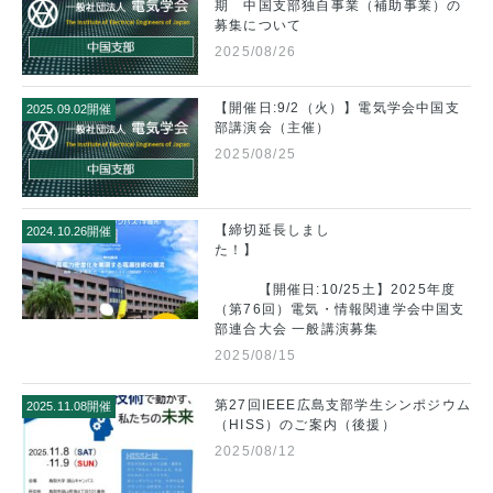
期 中国支部独自事業（補助事業）の
募集について
2025/08/26
【開催日:9/2（火）】電気学会中国支
2025.09.02開催
部講演会（主催）
2025/08/25
【締切延長しまし
2024.10.26開催
た！】
【開催日:10/25土】2025年度
（第76回）電気・情報関連学会中国支
部連合大会 一般講演募集
2025/08/15
第27回IEEE広島支部学生シンポジウム
2025.11.08開催
（HISS）のご案内（後援）
2025/08/12