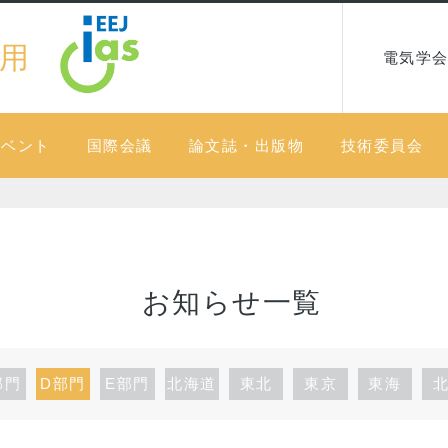
用
電気学会
イベント
国際会議
論文誌・出版物
技術委員会
お知らせ一覧
部門
D部門
E部門
北海道
東北
東京
東海