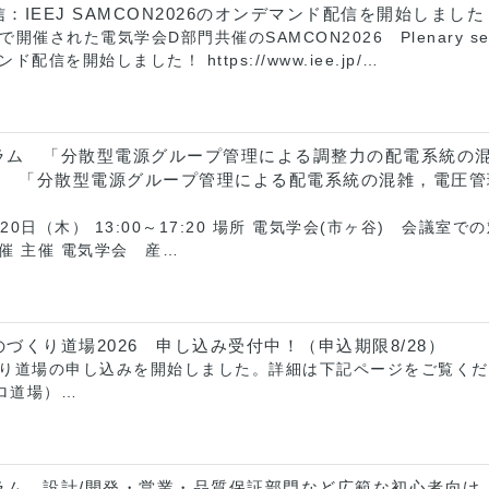
：IEEJ SAMCON2026のオンデマンド配信を開始しました
開催された電気学会D部門共催のSAMCON2026 Plenary sessio
配信を開始しました！ https://www.iee.jp/…
ラム 「分散型電源グループ管理による調整力の配電系統の混
講習会 「分散型電源グループ管理による配電系統の混雑，電
月20日（木） 13:00～17:20 場所 電気学会(市ヶ谷) 会議
催 主催 電気学会 産…
づくり道場2026 申し込み受付中！（申込期限8/28）
り道場の申し込みを開始しました。詳細は下記ページをご覧くださ
トロ道場）…
ラム 設計/開発・営業・品質保証部門など広範な初心者向け