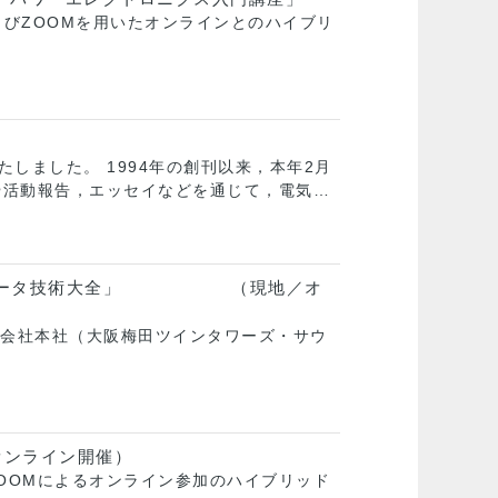
室 およびZOOMを用いたオンラインとのハイブリ
しました。 1994年の創刊以来，本年2月
や活動報告，エッセイなどを通じて，電気…
コンバータ技術大全」 （現地／オ
業株式会社本社（大阪梅田ツインタワーズ・サウ
オンライン開催）
び ZOOMによるオンライン参加のハイブリッド