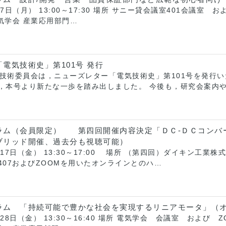
月7日（月） 13:00～17:30 場所 サニー貸会議室401会議
気学会 産業応用部門…
電気技術史」第101号 発行
史技術委員会は，ニューズレター「電気技術史」第101号を発行いた
え，本号より新たな一歩を踏み出しました。 今後も，研究会案内
ーラム（会員限定） 第四回開催内容決定「ＤＣ-ＤＣ
ブリッド開催、過去分も視聴可能）
月17日（金） 13:30～17:00 場所 （第四回）ダイキン工
407およびZOOMを用いたオンラインとのハ…
ラム 「持続可能で豊かな社会を実現するリニアモータ」（
月28日（金） 13:30～16:40 場所 電気学会 会議室 およ