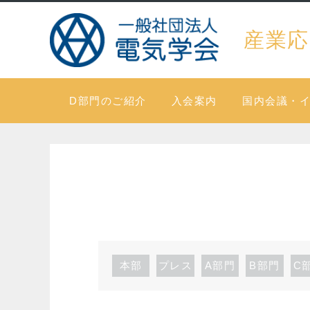
産業応
D部門のご紹介
入会案内
国内会議・
本部
プレス
A部門
B部門
C