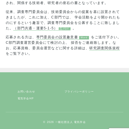
され、関係する技術者、研究者の座右の書となっています。
従来、調査専門委員会は、技術委員会からの提案を基に設置されて
きましたが、これに加え、C部門では、 学会活動をより開かれたも
のにするという趣旨で、調査専門委員会を公募することに致しまし
た。
（部門共通・運要5-1-5）
。
応募される方は、
専門委員会の設置趣意書
をご送付下さい。
C部門調査運営委員会にて検討の上、 採否をご連絡致します。な
お、応募資格、委員会運営などに関する詳細は、
研究調査関係規程
をご覧下さい。
お問い合わせ
プライバシーポリシー
電気学会HP
© 2026 一般社団法人 電気学会