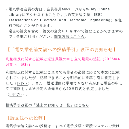
電気学会会員の方は，会員専用MyページからWiley Online
Libraryにアクセスすることで，共通英文論文誌（IEEJ
Transactions on Electrical and Electronic Engineering）を無
料で読むことができます。
過去の論文を含め，論文の全文PDFをすべて読むことができますの
で，是非ご利用ください。
閲覧方法はこちら
。
【「電気学会論文誌への投稿手引」改正のお知らせ】
利益相反に関する記載と返送異議の申し立て期限の追記（2026年4
月改正・施行）
利益相反に関する記載はこれまでも著者の必要に応じて本文に記載
されていましたが，記載できることを明示的に投稿手引に規定しま
した（
[2]5.2
）。また，返送理由に承服できない点がある場合の申し
立て期限を，返送決定の通知日から20日以内と規定しました
（
[3]3(5)
）。
投稿手引改正の「過去のお知らせ一覧」はこちら
【論文誌への投稿】
電気学会論文誌への投稿は，すべて電子投稿・査読システムで受け