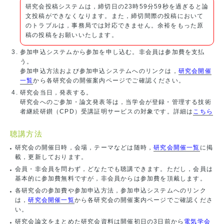
研究会投稿システムは，締切日の23時59分59秒を過ぎると論
文投稿ができなくなります。また，締切間際の投稿において
のトラブルは，事務局では対応できません。余裕をもった原
稿の投稿をお願いいたします。
参加申込システムから参加を申し込む。非会員は参加費を支払
う。
参加申込方法および参加申込システムへのリンクは，
研究会開催
一覧
から各研究会の開催案内ページでご確認ください。
研究会当日，発表する。
研究会へのご参加・論文発表等は，当学会が登録・管理する技術
者継続研鑚（CPD）受講証明サービスの対象です。詳細は
こちら
聴講方法
研究会の開催日時，会場，テーマなどは随時，
研究会開催一覧
に掲
載，更新しております。
会員・非会員を問わず，どなたでも聴講できます。ただし，会員は
基本的に参加費無料ですが，非会員からは参加費を頂戴します。
各研究会の参加費や参加申込方法，参加申込システムへのリンク
は，
研究会開催一覧
から各研究会の開催案内ページでご確認くださ
い。
研究会論文をまとめた研究会資料は開催初日の3日前から
電気学会