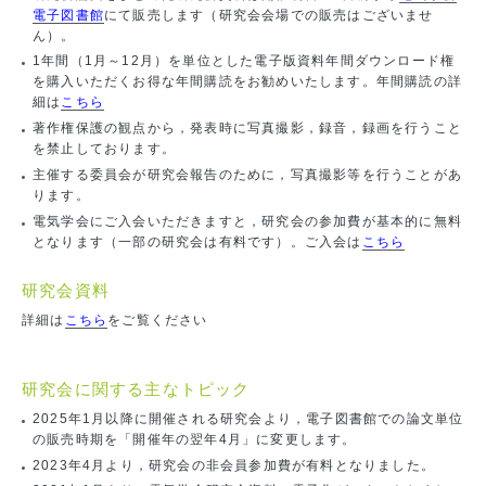
電子図書館
にて販売します（研究会会場での販売はございませ
ん）。
1年間（1月～12月）を単位とした電子版資料年間ダウンロード権
を購入いただくお得な年間購読をお勧めいたします。年間購読の詳
細は
こちら
著作権保護の観点から，発表時に写真撮影，録音，録画を行うこと
を禁止しております。
主催する委員会が研究会報告のために，写真撮影等を行うことがあ
ります。
電気学会にご入会いただきますと，研究会の参加費が基本的に無料
となります（一部の研究会は有料です）。ご入会は
こちら
研究会資料
詳細は
こちら
をご覧ください
研究会に関する主なトピック
2025年1月以降に開催される研究会より，電子図書館での論文単位
の販売時期を「開催年の翌年4月」に変更します。
2023年4月より，研究会の非会員参加費が有料となりました。