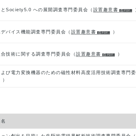
Society5.0 への展開調査専門委員会（
設置趣意書
気デバイス機能調査専門委員会（
設置趣意書
）
融合技術に関する調査専門委員会（
設置趣意書
）
および電力変換機器のための磁性材料高度活用技術調査専門委
）
会名
ション創出を目指した先駆的電磁界解析技術調査専門委員会（