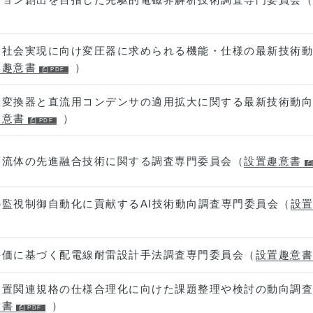
な社会実現に向け変圧器に求められる機能・仕様の最新技術動
置趣意書
）
直変換器と直流用コンデンサの適用拡大に関する最新技術動向
趣意書
）
答流体の先進融合技術に関する調査専門委員会（
設置趣意書
監視制御自動化に貢献するAI技術動向調査専門委員会（
設
評価に基づく配電線耐雷設計手法調査専門委員会（
設置趣意書
装置関連規格の仕様合理化に向けた課題整理や検討の動向調査
意書
）