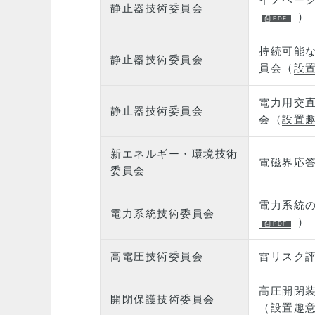
静止器技術委員会
）
持続可能
静止器技術委員会
員会（
設
電力用交
静止器技術委員会
会（
設置
新エネルギー・環境技術
電磁界応
委員会
電力系統の
電力系統技術委員会
）
高電圧技術委員会
雷リスク
高圧開閉
開閉保護技術委員会
（
設置趣