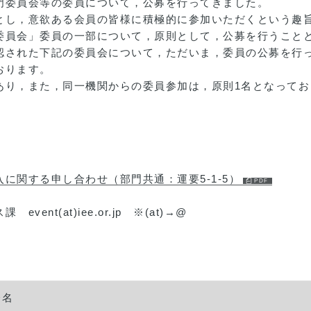
門委員会等の委員について，公募を行ってきました。
とし，意欲ある会員の皆様に積極的に参加いただくという趣
委員会」委員の一部について，原則として，公募を行うこと
認された下記の委員会について，ただいま，委員の公募を行
おります。
あり，また，同一機関からの委員参加は，原則1名となってお
に関する申し合わせ（部門共通：運要5-1-5）
nt(at)iee.or.jp ※(at)→@
会名