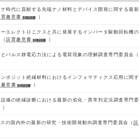
ロナ時代に貢献する先端ナノ材料とデバイス開発に関する最新
設置趣意書
）
ワーエレクトロニクスと共に発展するインバータ駆動回転機の
会（
設置趣意書
）
法とパルス静電応力法による電荷現象の理解調査専門委員会（
コンポジット絶縁材料におけるインフォマティクス応用に関す
置趣意書
）
・設備の絶縁診断における最新の劣化・異常判定法調査専門委
）
ガスの国内外の最新の研究・技術開発動向調査専門委員会（
設