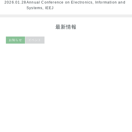
2026.01.28
Annual Conference on Electronics, Information and
Systems, IEEJ
最新情報
お知らせ
イベント
Ａ部門 電気技術史 技術委員会は，ニュ
20
ーズレター「電気技術史」第101号を
発行しました。
2026/06/19
2026年「優秀論文賞」受賞候補論文推
20
薦のお願い
2026/06/10
Ａ部門 電気技術史 技術委員会は，ニュ
ーズレター「電気技術史」第100号を
20
発行しました。