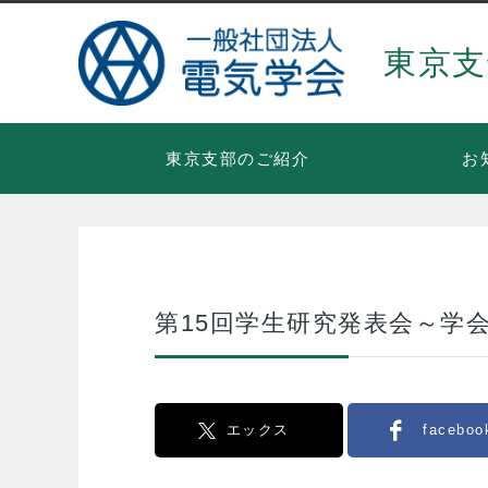
東京支
東京支部のご紹介
お
第15回学生研究発表会～学
エックス
faceboo