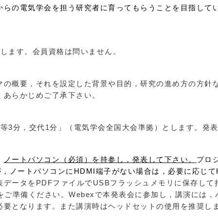
からの電気学会を担う研究者に育ってもらうことを目指して
とします。会員資格は問いません。
マの概要，それを設定した背景や目的，研究の進め方の方針
，あらかじめご了承下さい。
ト等3分，交代1分」（電気学会全国大会準拠）とします。発
。
ノートパソコン（必須）を持参し，発表して下さい。
プロ
が，ノートパソコンにHDMI端子がない場合は，必要に応じて
データをPDFファイルでUSBフラッシュメモリに保存し
をご準備ください。Webexで本発表会に参加し，講演には
必要となります。また講演時はヘッドセットの使用を推奨し