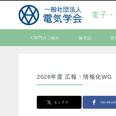
電子・
C部門のご紹介
論文誌
技
2026年度 広報・情報化WG
エックス
faceboo