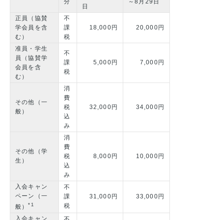
分
～8月29日
日
正員（協賛
不
学会員を含
課
18,000円
20,000円
む）
税
准員・学生
不
員（協賛学
課
5,000円
7,000円
会員を含
税
む）
消
費
その他（一
税
32,000円
34,000円
般）
込
み
消
費
その他（学
税
8,000円
10,000円
生）
込
み
入会キャン
不
ペーン（一
課
31,000円
33,000円
*1
税
般）
入会キャン
不