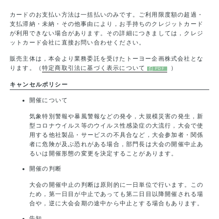
カードのお支払い方法は一括払いのみです。ご利用限度額の超過・
支払滞納・未納・その他事由により，お手持ちのクレジットカード
が利用できない場合があります。その詳細につきましては，クレジ
ットカード会社に直接お問い合わせください。
販売主体は，本会より業務委託を受けたトーヨー企画株式会社とな
ります。（
特定商取引法に基づく表示について
）
キャンセルポリシー
開催について
気象特別警報や暴風警報などの発令，大規模災害の発生，新
型コロナウイルス等のウイルス性感染症の大流行，大会で使
用する他社製品・サービスの不具合など，大会参加者・関係
者に危険が及ぶ恐れがある場合，部門長は大会の開催中止あ
るいは開催形態の変更を決定することがあります。
開催の判断
大会の開催中止の判断は原則的に一日単位で行います。この
ため，第一日目が中止であっても第二日目以降開催される場
合や，逆に大会会期の途中から中止とする場合もあります。
告知