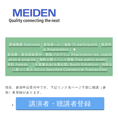
開催概要 Overview
/
参加者へのご連絡 To participants
/
講演申
込 Registration
/ ▶
参加費・参加登録受付・開催プログラム Registration fee, registr
ation & program
/
無料公開イベント情報 Free public event
/
表彰 Awards
/
企業展示会(出展企業) Booth Exhibition
/
特商法
に基づく表示 Act on Specified Commercial Transactions
現在、参加申込受付中です。下記リンク先ページ下部に聴講（参
加）者登録があります。
講演者・聴講者登録