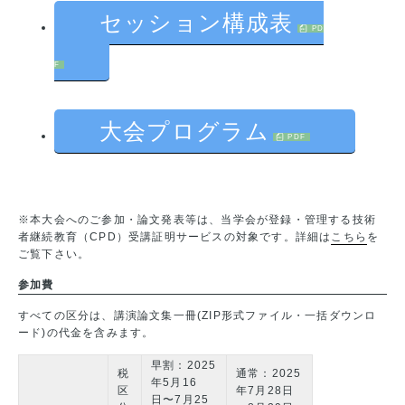
セッション構成表
大会プログラム
※本大会へのご参加・論文発表等は、当学会が登録・管理する技術
者継続教育（CPD）受講証明サービスの対象です。詳細は
こちら
を
ご覧下さい。
参加費
すべての区分は、講演論文集一冊(ZIP形式ファイル・一括ダウンロ
ード)の代金を含みます。
早割：2025
税
通常：2025
年5月16
区
年7月28日
日〜7月25