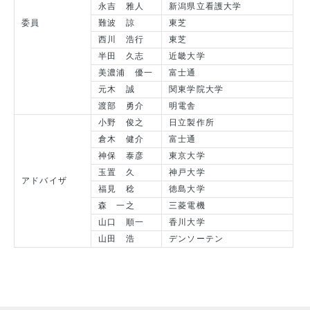
永吉 雅人
新潟県立看護大学
委員
難波 諒
東芝
西川 浩行
東芝
半田 久志
近畿大学
美濃浦 優一
富士通
元木 誠
関東学院大学
渡部 勇介
明電舎
小野 俊之
日立製作所
倉木 健介
富士通
神保 泰彦
東京大学
玉置 久
神戸大学
アドバイザ
福見 稔
徳島大学
森 一之
三菱電機
山口 順一
香川大学
山田 浩
デンソーテン