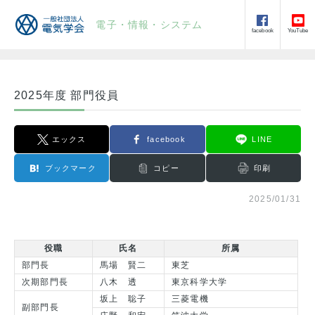
電子・情報・システム
facebook
YouTube
2025年度 部門役員
エックス
facebook
LINE
ブックマーク
コピー
印刷
2025/01/31
役職
氏名
所属
部門長
馬場 賢二
東芝
次期部門長
八木 透
東京科学大学
坂上 聡子
三菱電機
副部門長