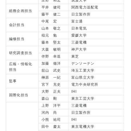
庄野 和宏
筑波大学
平井 健司
関西電力送配電
総務企画担当
藤平 健二
日立製作所
中尾 宏
富士通
会計担当
山本 敬之
日本電気
稲元 勉
愛媛大学
編修担当
藤本 堅太
三菱電機
大森 敏明
神戸大学
研究調査担当
伴野 幸造
東芝
加藤 徹洋
デンソーテン
広報・情報化
担当
舘山 武史
埼玉工業大学
榊原 一紀
富山県立大学
監事
宮下 充史
電力中央研究所
大野 正夫
IHI
国際化担当
森山 剛
東京工芸大学
上野 洋平
三菱電機
河内 尚
日立製作所
小熊 祐司
IHI
田中 慶太
東京電機大学